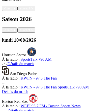
|
<
retour
suivant
>
Saison
2026
|
<
retour
suivant
>
lundi
10/08/2026
Houston Astros
À la radio :
SportsTalk 790 AM
-
:
-
Détails du match
San Diego Padres
À la radio :
KWFN - 97.3 The Fan
-
-
À la radio :
KWFN - 97.3 The Fan
SportsTalk 790 AM
Détails du match
Boston Red Sox
À la radio :
WEEI 93.7 FM - Boston Sports News
-
:
-
Détails du match