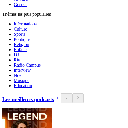
Gospel
Thèmes les plus populaires
Informations
Culture
Sports
Politique
Religion
Enfants
DJ
Rire
Radio Campus
Interview
Noël
Musique
Education
Les meilleurs podcasts