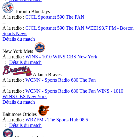
Toronto Blue Jays
À la radio :
CJCL Sportsnet 590 The FAN
-
-
À la radio :
CJCL Sportsnet 590 The FAN
WEEI 93.7 FM - Boston
Sports News
Détails du match
New York Mets
À la radio :
WINS - 1010 WINS CBS New York
-
:
-
Détails du match
Atlanta Braves
À la radio :
WCNN - Sports Radio 680 The Fan
-
-
À la radio :
WCNN - Sports Radio 680 The Fan
WINS - 1010
WINS CBS New York
Détails du match
Baltimore Orioles
À la radio :
WBZFM - The Sports Hub 98.5
-
:
-
Détails du match