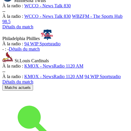
Minnesota Twins
À la radio :
WCCO - News Talk 830
-
-
À la radio :
WCCO - News Talk 830
WBZFM - The Sports Hub
98.5
Détails du match
Philadelphia Phillies
À la radio :
94 WIP Sportsradio
-
:
-
Détails du match
St.Louis Cardinals
À la radio :
KMOX - NewsRadio 1120 AM
-
-
À la radio :
KMOX - NewsRadio 1120 AM
94 WIP Sportsradio
Détails du match
Matchs actuels