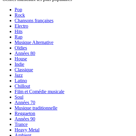
Pop
Rock
Chansons françaises
Electro
Hits
Rap
Musique Alternative
Oldies
Années 80
House
Indie
Classique
Jazz
Latino
Chillout
Film et Comédie musicale
Soul
Années 70
Musique traditionnelle
Reggaeton
Années 90
Trance
Heavy Metal
Ambient