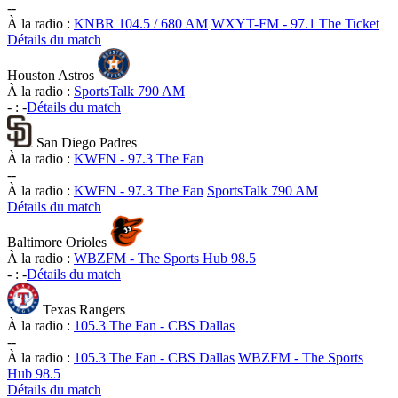
-
-
À la radio :
KNBR 104.5 / 680 AM
WXYT-FM - 97.1 The Ticket
Détails du match
Houston Astros
À la radio :
SportsTalk 790 AM
-
:
-
Détails du match
San Diego Padres
À la radio :
KWFN - 97.3 The Fan
-
-
À la radio :
KWFN - 97.3 The Fan
SportsTalk 790 AM
Détails du match
Baltimore Orioles
À la radio :
WBZFM - The Sports Hub 98.5
-
:
-
Détails du match
Texas Rangers
À la radio :
105.3 The Fan - CBS Dallas
-
-
À la radio :
105.3 The Fan - CBS Dallas
WBZFM - The Sports
Hub 98.5
Détails du match