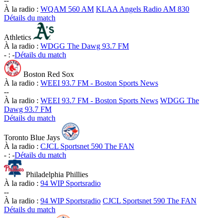
-
-
À la radio :
WQAM 560 AM
KLAA Angels Radio AM 830
Détails du match
Athletics
À la radio :
WDGG The Dawg 93.7 FM
-
:
-
Détails du match
Boston Red Sox
À la radio :
WEEI 93.7 FM - Boston Sports News
-
-
À la radio :
WEEI 93.7 FM - Boston Sports News
WDGG The
Dawg 93.7 FM
Détails du match
Toronto Blue Jays
À la radio :
CJCL Sportsnet 590 The FAN
-
:
-
Détails du match
Philadelphia Phillies
À la radio :
94 WIP Sportsradio
-
-
À la radio :
94 WIP Sportsradio
CJCL Sportsnet 590 The FAN
Détails du match