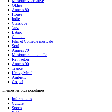
Musique Alternative
Oldies
Années 80
House
Indie
Classique
Jazz
Latino
Chillout
Film et Comédie musicale
Soul
Années 70
Musique traditionnelle
Reggaeton
Années 90
Trance
Heavy Metal
Ambient
Gospel
Thèmes les plus populaires
Informations
Culture
Sports