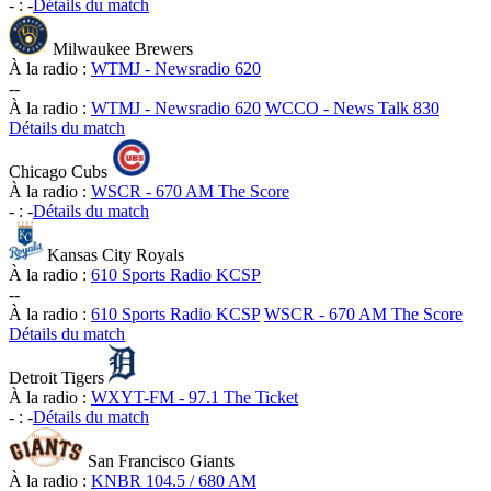
-
:
-
Détails du match
Milwaukee Brewers
À la radio :
WTMJ - Newsradio 620
-
-
À la radio :
WTMJ - Newsradio 620
WCCO - News Talk 830
Détails du match
Chicago Cubs
À la radio :
WSCR - 670 AM The Score
-
:
-
Détails du match
Kansas City Royals
À la radio :
610 Sports Radio KCSP
-
-
À la radio :
610 Sports Radio KCSP
WSCR - 670 AM The Score
Détails du match
Detroit Tigers
À la radio :
WXYT-FM - 97.1 The Ticket
-
:
-
Détails du match
San Francisco Giants
À la radio :
KNBR 104.5 / 680 AM