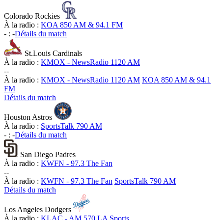
Colorado Rockies
À la radio :
KOA 850 AM & 94.1 FM
-
:
-
Détails du match
St.Louis Cardinals
À la radio :
KMOX - NewsRadio 1120 AM
-
-
À la radio :
KMOX - NewsRadio 1120 AM
KOA 850 AM & 94.1
FM
Détails du match
Houston Astros
À la radio :
SportsTalk 790 AM
-
:
-
Détails du match
San Diego Padres
À la radio :
KWFN - 97.3 The Fan
-
-
À la radio :
KWFN - 97.3 The Fan
SportsTalk 790 AM
Détails du match
Los Angeles Dodgers
À la radio :
KLAC - AM 570 LA Sports