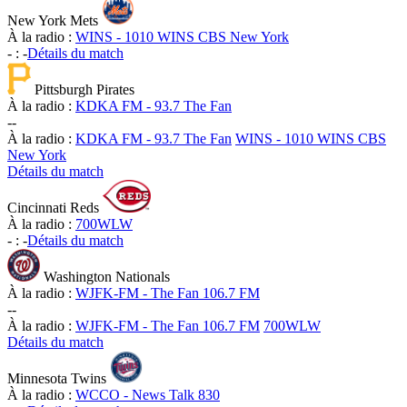
New York Mets
À la radio :
WINS - 1010 WINS CBS New York
-
:
-
Détails du match
Pittsburgh Pirates
À la radio :
KDKA FM - 93.7 The Fan
-
-
À la radio :
KDKA FM - 93.7 The Fan
WINS - 1010 WINS CBS
New York
Détails du match
Cincinnati Reds
À la radio :
700WLW
-
:
-
Détails du match
Washington Nationals
À la radio :
WJFK-FM - The Fan 106.7 FM
-
-
À la radio :
WJFK-FM - The Fan 106.7 FM
700WLW
Détails du match
Minnesota Twins
À la radio :
WCCO - News Talk 830