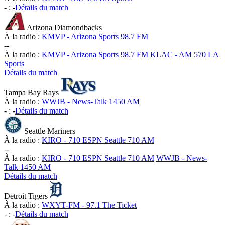
-
:
-
Détails du match
Arizona Diamondbacks
À la radio :
KMVP - Arizona Sports 98.7 FM
-
-
À la radio :
KMVP - Arizona Sports 98.7 FM
KLAC - AM 570 LA
Sports
Détails du match
Tampa Bay Rays
À la radio :
WWJB - News-Talk 1450 AM
-
:
-
Détails du match
Seattle Mariners
À la radio :
KIRO - 710 ESPN Seattle 710 AM
-
-
À la radio :
KIRO - 710 ESPN Seattle 710 AM
WWJB - News-
Talk 1450 AM
Détails du match
Detroit Tigers
À la radio :
WXYT-FM - 97.1 The Ticket
-
:
-
Détails du match