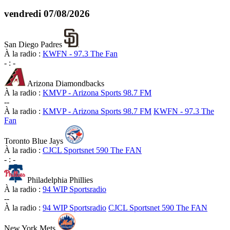
vendredi
07/08/2026
San Diego Padres
À la radio :
KWFN - 97.3 The Fan
-
:
-
Arizona Diamondbacks
À la radio :
KMVP - Arizona Sports 98.7 FM
-
-
À la radio :
KMVP - Arizona Sports 98.7 FM
KWFN - 97.3 The
Fan
Toronto Blue Jays
À la radio :
CJCL Sportsnet 590 The FAN
-
:
-
Philadelphia Phillies
À la radio :
94 WIP Sportsradio
-
-
À la radio :
94 WIP Sportsradio
CJCL Sportsnet 590 The FAN
New York Mets