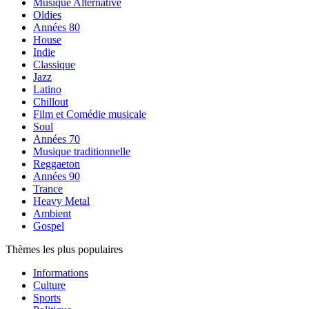
Musique Alternative
Oldies
Années 80
House
Indie
Classique
Jazz
Latino
Chillout
Film et Comédie musicale
Soul
Années 70
Musique traditionnelle
Reggaeton
Années 90
Trance
Heavy Metal
Ambient
Gospel
Thèmes les plus populaires
Informations
Culture
Sports