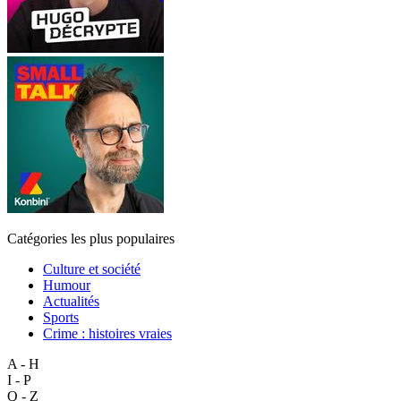
Catégories les plus populaires
Culture et société
Humour
Actualités
Sports
Crime : histoires vraies
A - H
I - P
Q - Z