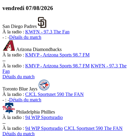
vendredi
07/08/2026
San Diego Padres
À la radio :
KWFN - 97.3 The Fan
-
:
-
Détails du match
Arizona Diamondbacks
À la radio :
KMVP - Arizona Sports 98.7 FM
-
-
À la radio :
KMVP - Arizona Sports 98.7 FM
KWFN - 97.3 The
Fan
Détails du match
Toronto Blue Jays
À la radio :
CJCL Sportsnet 590 The FAN
-
:
-
Détails du match
Philadelphia Phillies
À la radio :
94 WIP Sportsradio
-
-
À la radio :
94 WIP Sportsradio
CJCL Sportsnet 590 The FAN
Détails du match