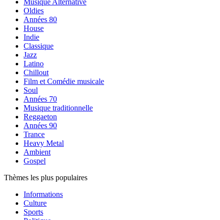
Musique Alternative
Oldies
Années 80
House
Indie
Classique
Jazz
Latino
Chillout
Film et Comédie musicale
Soul
Années 70
Musique traditionnelle
Reggaeton
Années 90
Trance
Heavy Metal
Ambient
Gospel
Thèmes les plus populaires
Informations
Culture
Sports