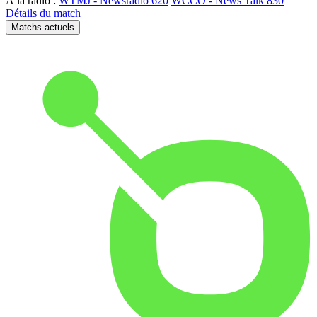
À la radio :
WTMJ - Newsradio 620
WCCO - News Talk 830
Détails du match
Matchs actuels