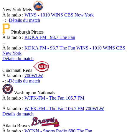
New York Mets
À la radio :
WINS - 1010 WINS CBS New York
-
:
-
Détails du match
Pittsburgh Pirates
À la radio :
KDKA FM - 93.7 The Fan
-
-
À la radio :
KDKA FM - 93.7 The Fan
WINS - 1010 WINS CBS
New York
Détails du match
Cincinnati Reds
À la radio :
700WLW
-
:
-
Détails du match
Washington Nationals
À la radio :
WJFK-FM - The Fan 106.7 FM
-
-
À la radio :
WJFK-FM - The Fan 106.7 FM
700WLW
Détails du match
Atlanta Braves
À la radio :
WCNN - Sports Radio 680 The Fan