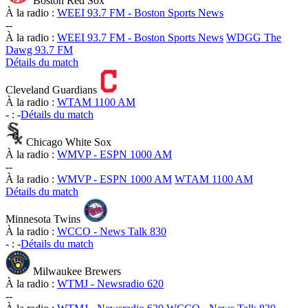
Boston Red Sox
À la radio :
WEEI 93.7 FM - Boston Sports News
-
-
À la radio :
WEEI 93.7 FM - Boston Sports News
WDGG The
Dawg 93.7 FM
Détails du match
Cleveland Guardians
À la radio :
WTAM 1100 AM
-
:
-
Détails du match
Chicago White Sox
À la radio :
WMVP - ESPN 1000 AM
-
-
À la radio :
WMVP - ESPN 1000 AM
WTAM 1100 AM
Détails du match
Minnesota Twins
À la radio :
WCCO - News Talk 830
-
:
-
Détails du match
Milwaukee Brewers
À la radio :
WTMJ - Newsradio 620
-
-