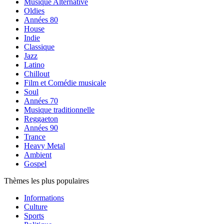
Musique Alternative
Oldies
Années 80
House
Indie
Classique
Jazz
Latino
Chillout
Film et Comédie musicale
Soul
Années 70
Musique traditionnelle
Reggaeton
Années 90
Trance
Heavy Metal
Ambient
Gospel
Thèmes les plus populaires
Informations
Culture
Sports