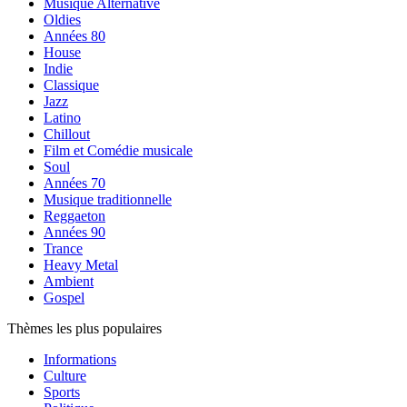
Musique Alternative
Oldies
Années 80
House
Indie
Classique
Jazz
Latino
Chillout
Film et Comédie musicale
Soul
Années 70
Musique traditionnelle
Reggaeton
Années 90
Trance
Heavy Metal
Ambient
Gospel
Thèmes les plus populaires
Informations
Culture
Sports