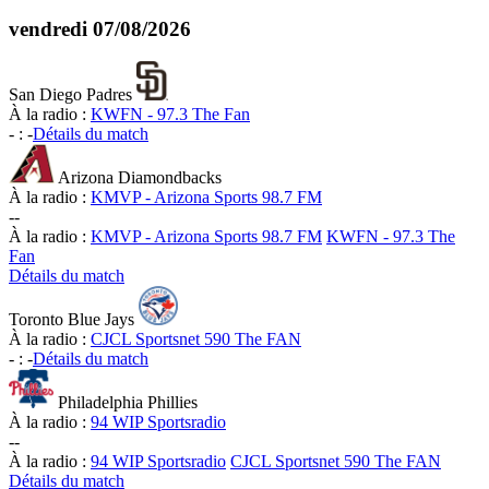
vendredi
07/08/2026
San Diego Padres
À la radio :
KWFN - 97.3 The Fan
-
:
-
Détails du match
Arizona Diamondbacks
À la radio :
KMVP - Arizona Sports 98.7 FM
-
-
À la radio :
KMVP - Arizona Sports 98.7 FM
KWFN - 97.3 The
Fan
Détails du match
Toronto Blue Jays
À la radio :
CJCL Sportsnet 590 The FAN
-
:
-
Détails du match
Philadelphia Phillies
À la radio :
94 WIP Sportsradio
-
-
À la radio :
94 WIP Sportsradio
CJCL Sportsnet 590 The FAN
Détails du match