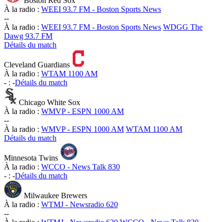
Boston Red Sox
À la radio :
WEEI 93.7 FM - Boston Sports News
-
-
À la radio :
WEEI 93.7 FM - Boston Sports News
WDGG The
Dawg 93.7 FM
Détails du match
Cleveland Guardians
À la radio :
WTAM 1100 AM
-
:
-
Détails du match
Chicago White Sox
À la radio :
WMVP - ESPN 1000 AM
-
-
À la radio :
WMVP - ESPN 1000 AM
WTAM 1100 AM
Détails du match
Minnesota Twins
À la radio :
WCCO - News Talk 830
-
:
-
Détails du match
Milwaukee Brewers
À la radio :
WTMJ - Newsradio 620
-
-