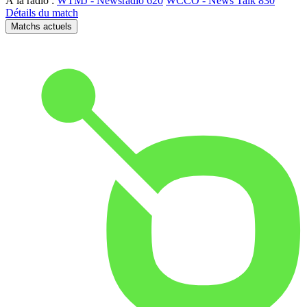
À la radio :
WTMJ - Newsradio 620
WCCO - News Talk 830
Détails du match
Matchs actuels