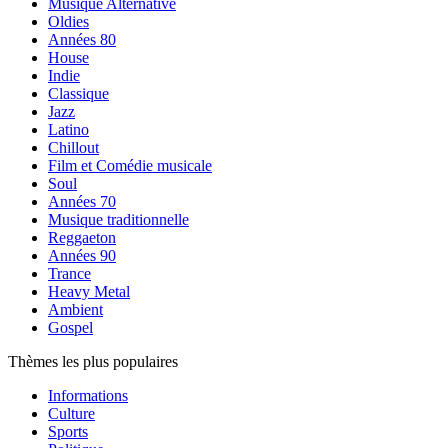
Musique Alternative
Oldies
Années 80
House
Indie
Classique
Jazz
Latino
Chillout
Film et Comédie musicale
Soul
Années 70
Musique traditionnelle
Reggaeton
Années 90
Trance
Heavy Metal
Ambient
Gospel
Thèmes les plus populaires
Informations
Culture
Sports