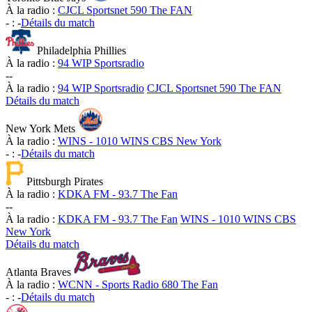
À la radio :
CJCL Sportsnet 590 The FAN
-
:
-
Détails du match
Philadelphia Phillies
À la radio :
94 WIP Sportsradio
-
-
À la radio :
94 WIP Sportsradio
CJCL Sportsnet 590 The FAN
Détails du match
New York Mets
À la radio :
WINS - 1010 WINS CBS New York
-
:
-
Détails du match
Pittsburgh Pirates
À la radio :
KDKA FM - 93.7 The Fan
-
-
À la radio :
KDKA FM - 93.7 The Fan
WINS - 1010 WINS CBS
New York
Détails du match
Atlanta Braves
À la radio :
WCNN - Sports Radio 680 The Fan
-
:
-
Détails du match