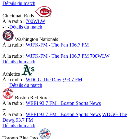
Détails du match
Cincinnati Reds
À la radio :
700WLW
-
:
-
Détails du match
Washington Nationals
À la radio :
WJFK-FM - The Fan 106.7 FM
-
-
À la radio :
WJFK-FM - The Fan 106.7 FM
700WLW
Détails du match
Athletics
À la radio :
WDGG The Dawg 93.7 FM
-
:
-
Détails du match
Boston Red Sox
À la radio :
WEEI 93.7 FM - Boston Sports News
-
-
À la radio :
WEEI 93.7 FM - Boston Sports News
WDGG The
Dawg 93.7 FM
Détails du match
Toronto Blue Jays