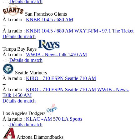
-
:
-
Détails du match
San Francisco Giants
À la radio :
KNBR 104.5 / 680 AM
-
-
À la radio :
KNBR 104.5 / 680 AM
WXYT-FM - 97.1 The Ticket
Détails du match
Tampa Bay Rays
À la radio :
WWJB - News-Talk 1450 AM
-
:
-
Détails du match
Seattle Mariners
À la radio :
KIRO - 710 ESPN Seattle 710 AM
-
-
À la radio :
KIRO - 710 ESPN Seattle 710 AM
WWJB - News-
Talk 1450 AM
Détails du match
Los Angeles Dodgers
À la radio :
KLAC - AM 570 LA Sports
-
:
-
Détails du match
Arizona Diamondbacks