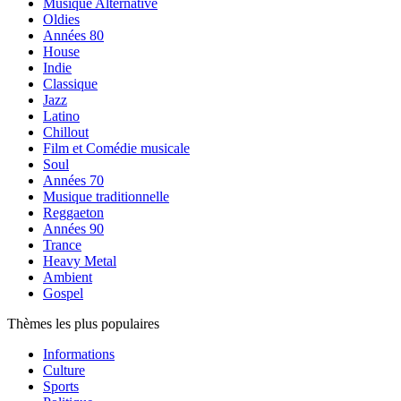
Musique Alternative
Oldies
Années 80
House
Indie
Classique
Jazz
Latino
Chillout
Film et Comédie musicale
Soul
Années 70
Musique traditionnelle
Reggaeton
Années 90
Trance
Heavy Metal
Ambient
Gospel
Thèmes les plus populaires
Informations
Culture
Sports