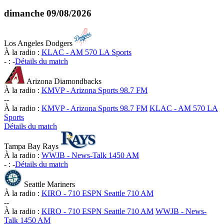
dimanche
09/08/2026
Los Angeles Dodgers
À la radio :
KLAC - AM 570 LA Sports
-
:
-
Détails du match
Arizona Diamondbacks
À la radio :
KMVP - Arizona Sports 98.7 FM
-
-
À la radio :
KMVP - Arizona Sports 98.7 FM
KLAC - AM 570 LA
Sports
Détails du match
Tampa Bay Rays
À la radio :
WWJB - News-Talk 1450 AM
-
:
-
Détails du match
Seattle Mariners
À la radio :
KIRO - 710 ESPN Seattle 710 AM
-
-
À la radio :
KIRO - 710 ESPN Seattle 710 AM
WWJB - News-
Talk 1450 AM