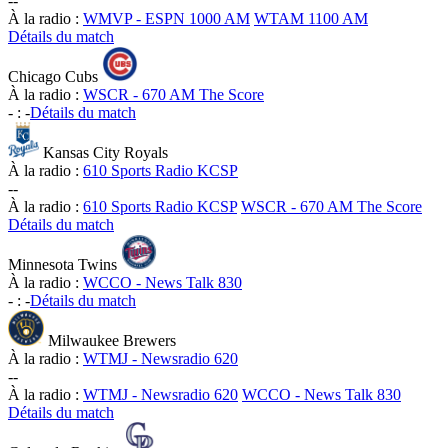
-
-
À la radio :
WMVP - ESPN 1000 AM
WTAM 1100 AM
Détails du match
Chicago Cubs
À la radio :
WSCR - 670 AM The Score
-
:
-
Détails du match
Kansas City Royals
À la radio :
610 Sports Radio KCSP
-
-
À la radio :
610 Sports Radio KCSP
WSCR - 670 AM The Score
Détails du match
Minnesota Twins
À la radio :
WCCO - News Talk 830
-
:
-
Détails du match
Milwaukee Brewers
À la radio :
WTMJ - Newsradio 620
-
-
À la radio :
WTMJ - Newsradio 620
WCCO - News Talk 830
Détails du match