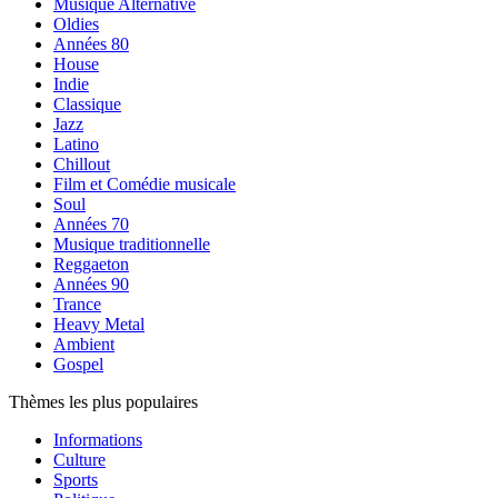
Musique Alternative
Oldies
Années 80
House
Indie
Classique
Jazz
Latino
Chillout
Film et Comédie musicale
Soul
Années 70
Musique traditionnelle
Reggaeton
Années 90
Trance
Heavy Metal
Ambient
Gospel
Thèmes les plus populaires
Informations
Culture
Sports