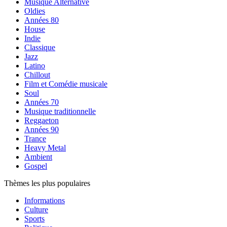
Musique Alternative
Oldies
Années 80
House
Indie
Classique
Jazz
Latino
Chillout
Film et Comédie musicale
Soul
Années 70
Musique traditionnelle
Reggaeton
Années 90
Trance
Heavy Metal
Ambient
Gospel
Thèmes les plus populaires
Informations
Culture
Sports