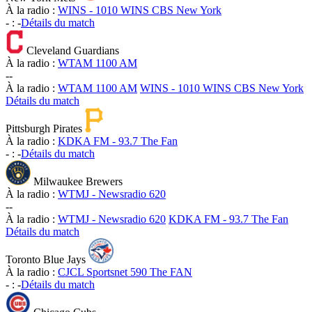
À la radio :
WINS - 1010 WINS CBS New York
-
:
-
Détails du match
Cleveland Guardians
À la radio :
WTAM 1100 AM
-
-
À la radio :
WTAM 1100 AM
WINS - 1010 WINS CBS New York
Détails du match
Pittsburgh Pirates
À la radio :
KDKA FM - 93.7 The Fan
-
:
-
Détails du match
Milwaukee Brewers
À la radio :
WTMJ - Newsradio 620
-
-
À la radio :
WTMJ - Newsradio 620
KDKA FM - 93.7 The Fan
Détails du match
Toronto Blue Jays
À la radio :
CJCL Sportsnet 590 The FAN
-
:
-
Détails du match