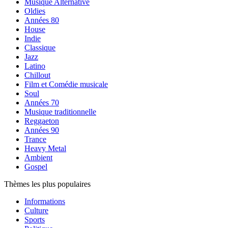
Musique Alternative
Oldies
Années 80
House
Indie
Classique
Jazz
Latino
Chillout
Film et Comédie musicale
Soul
Années 70
Musique traditionnelle
Reggaeton
Années 90
Trance
Heavy Metal
Ambient
Gospel
Thèmes les plus populaires
Informations
Culture
Sports