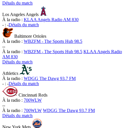
Détails du match
Los Angeles Angels
À la radio :
KLAA Angels Radio AM 830
-
:
-
Détails du match
Baltimore Orioles
À la radio :
WBZFM - The Sports Hub 98.5
-
-
À la radio :
WBZFM - The Sports Hub 98.5
KLAA Angels Radio
AM 830
Détails du match
Athletics
À la radio :
WDGG The Dawg 93.7 FM
-
:
-
Détails du match
Cincinnati Reds
À la radio :
700WLW
-
-
À la radio :
700WLW
WDGG The Dawg 93.7 FM
Détails du match
New York Mets