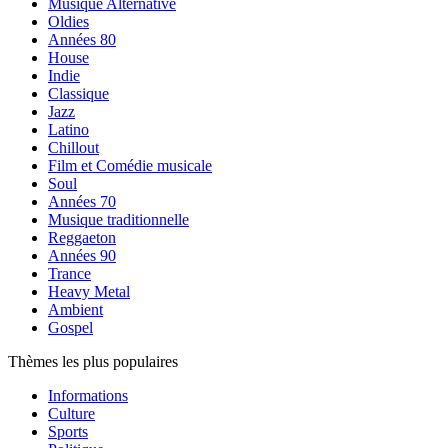
Musique Alternative
Oldies
Années 80
House
Indie
Classique
Jazz
Latino
Chillout
Film et Comédie musicale
Soul
Années 70
Musique traditionnelle
Reggaeton
Années 90
Trance
Heavy Metal
Ambient
Gospel
Thèmes les plus populaires
Informations
Culture
Sports