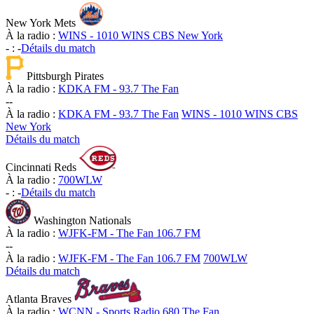
New York Mets
À la radio :
WINS - 1010 WINS CBS New York
-
:
-
Détails du match
Pittsburgh Pirates
À la radio :
KDKA FM - 93.7 The Fan
-
-
À la radio :
KDKA FM - 93.7 The Fan
WINS - 1010 WINS CBS
New York
Détails du match
Cincinnati Reds
À la radio :
700WLW
-
:
-
Détails du match
Washington Nationals
À la radio :
WJFK-FM - The Fan 106.7 FM
-
-
À la radio :
WJFK-FM - The Fan 106.7 FM
700WLW
Détails du match
Atlanta Braves
À la radio :
WCNN - Sports Radio 680 The Fan