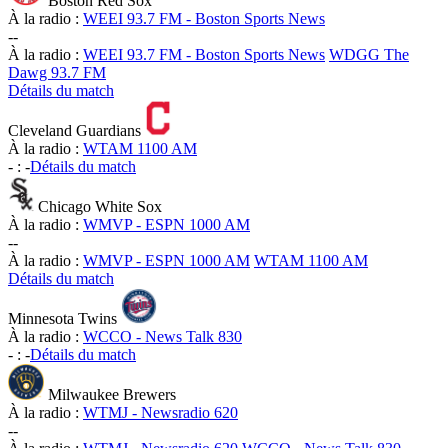
Boston Red Sox
À la radio :
WEEI 93.7 FM - Boston Sports News
-
-
À la radio :
WEEI 93.7 FM - Boston Sports News
WDGG The
Dawg 93.7 FM
Détails du match
Cleveland Guardians
À la radio :
WTAM 1100 AM
-
:
-
Détails du match
Chicago White Sox
À la radio :
WMVP - ESPN 1000 AM
-
-
À la radio :
WMVP - ESPN 1000 AM
WTAM 1100 AM
Détails du match
Minnesota Twins
À la radio :
WCCO - News Talk 830
-
:
-
Détails du match
Milwaukee Brewers
À la radio :
WTMJ - Newsradio 620
-
-