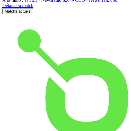
À la radio :
WTMJ - Newsradio 620
WCCO - News Talk 830
Détails du match
Matchs actuels