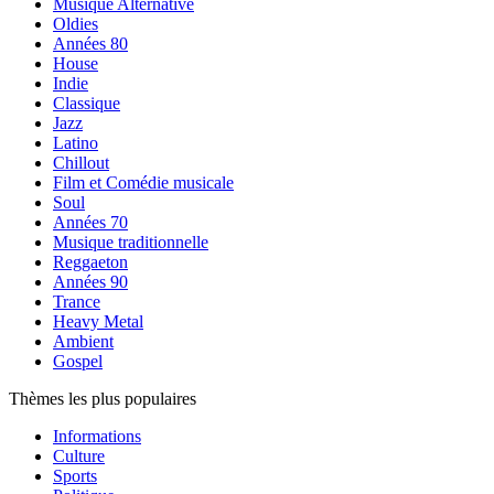
Musique Alternative
Oldies
Années 80
House
Indie
Classique
Jazz
Latino
Chillout
Film et Comédie musicale
Soul
Années 70
Musique traditionnelle
Reggaeton
Années 90
Trance
Heavy Metal
Ambient
Gospel
Thèmes les plus populaires
Informations
Culture
Sports