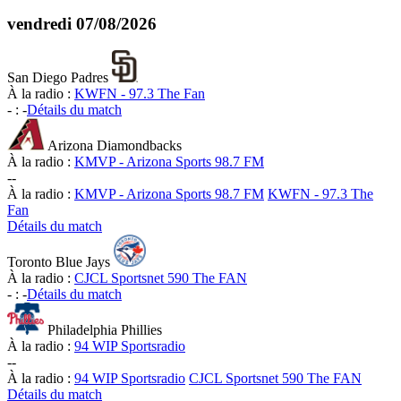
vendredi
07/08/2026
San Diego Padres
À la radio :
KWFN - 97.3 The Fan
-
:
-
Détails du match
Arizona Diamondbacks
À la radio :
KMVP - Arizona Sports 98.7 FM
-
-
À la radio :
KMVP - Arizona Sports 98.7 FM
KWFN - 97.3 The
Fan
Détails du match
Toronto Blue Jays
À la radio :
CJCL Sportsnet 590 The FAN
-
:
-
Détails du match
Philadelphia Phillies
À la radio :
94 WIP Sportsradio
-
-
À la radio :
94 WIP Sportsradio
CJCL Sportsnet 590 The FAN
Détails du match