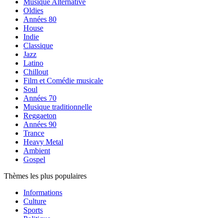
Musique Alternative
Oldies
Années 80
House
Indie
Classique
Jazz
Latino
Chillout
Film et Comédie musicale
Soul
Années 70
Musique traditionnelle
Reggaeton
Années 90
Trance
Heavy Metal
Ambient
Gospel
Thèmes les plus populaires
Informations
Culture
Sports