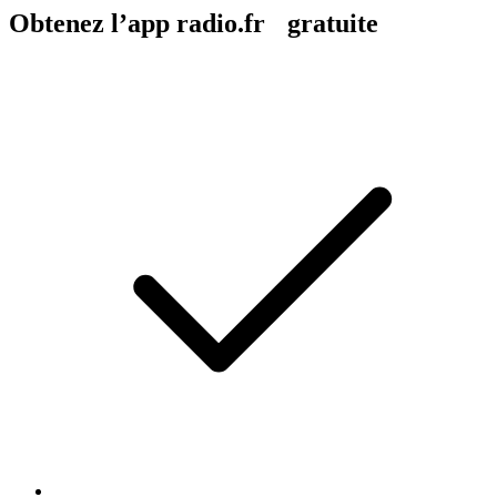
Obtenez l’app radio.fr gratuite