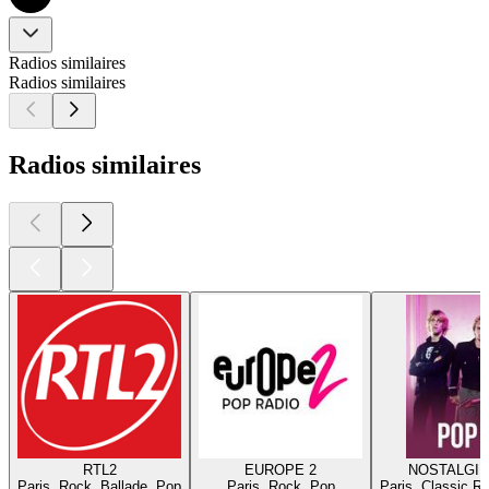
Radios similaires
Radios similaires
Radios similaires
RTL2
EUROPE 2
NOSTALGIE
Paris, Rock, Ballade, Pop
Paris, Rock, Pop
Paris, Classic R