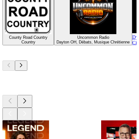
Dy
County Road Country
Uncommon Radio
Country
Dayton OH, Débats, Musique Chrétienne
Cin
Les meilleurs
podcasts
Les meilleurs
podcasts
Les meilleurs
podcasts