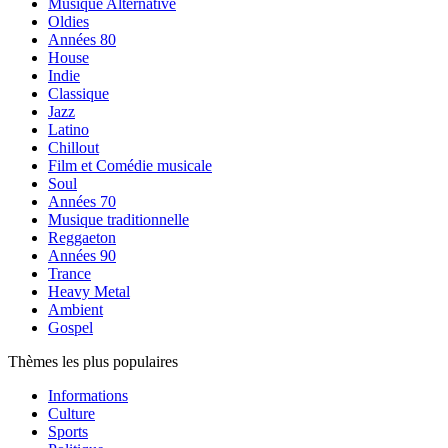
Musique Alternative
Oldies
Années 80
House
Indie
Classique
Jazz
Latino
Chillout
Film et Comédie musicale
Soul
Années 70
Musique traditionnelle
Reggaeton
Années 90
Trance
Heavy Metal
Ambient
Gospel
Thèmes les plus populaires
Informations
Culture
Sports