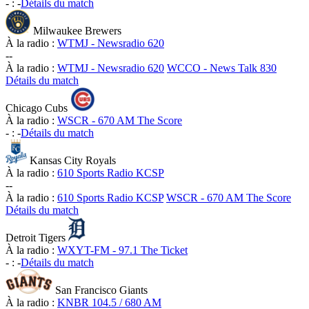
-
:
-
Détails du match
Milwaukee Brewers
À la radio :
WTMJ - Newsradio 620
-
-
À la radio :
WTMJ - Newsradio 620
WCCO - News Talk 830
Détails du match
Chicago Cubs
À la radio :
WSCR - 670 AM The Score
-
:
-
Détails du match
Kansas City Royals
À la radio :
610 Sports Radio KCSP
-
-
À la radio :
610 Sports Radio KCSP
WSCR - 670 AM The Score
Détails du match
Detroit Tigers
À la radio :
WXYT-FM - 97.1 The Ticket
-
:
-
Détails du match
San Francisco Giants
À la radio :
KNBR 104.5 / 680 AM