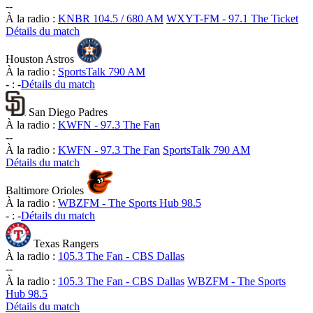
-
-
À la radio :
KNBR 104.5 / 680 AM
WXYT-FM - 97.1 The Ticket
Détails du match
Houston Astros
À la radio :
SportsTalk 790 AM
-
:
-
Détails du match
San Diego Padres
À la radio :
KWFN - 97.3 The Fan
-
-
À la radio :
KWFN - 97.3 The Fan
SportsTalk 790 AM
Détails du match
Baltimore Orioles
À la radio :
WBZFM - The Sports Hub 98.5
-
:
-
Détails du match
Texas Rangers
À la radio :
105.3 The Fan - CBS Dallas
-
-
À la radio :
105.3 The Fan - CBS Dallas
WBZFM - The Sports
Hub 98.5
Détails du match