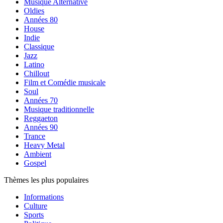
Musique Alternative
Oldies
Années 80
House
Indie
Classique
Jazz
Latino
Chillout
Film et Comédie musicale
Soul
Années 70
Musique traditionnelle
Reggaeton
Années 90
Trance
Heavy Metal
Ambient
Gospel
Thèmes les plus populaires
Informations
Culture
Sports