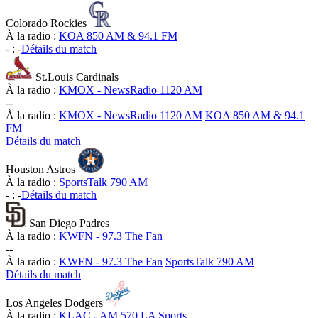
Colorado Rockies
À la radio :
KOA 850 AM & 94.1 FM
-
:
-
Détails du match
St.Louis Cardinals
À la radio :
KMOX - NewsRadio 1120 AM
-
-
À la radio :
KMOX - NewsRadio 1120 AM
KOA 850 AM & 94.1
FM
Détails du match
Houston Astros
À la radio :
SportsTalk 790 AM
-
:
-
Détails du match
San Diego Padres
À la radio :
KWFN - 97.3 The Fan
-
-
À la radio :
KWFN - 97.3 The Fan
SportsTalk 790 AM
Détails du match
Los Angeles Dodgers
À la radio :
KLAC - AM 570 LA Sports