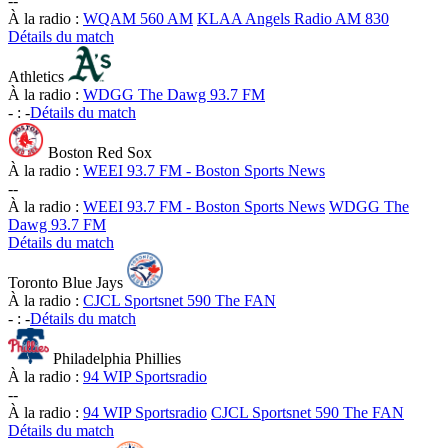
-
-
À la radio :
WQAM 560 AM
KLAA Angels Radio AM 830
Détails du match
Athletics
À la radio :
WDGG The Dawg 93.7 FM
-
:
-
Détails du match
Boston Red Sox
À la radio :
WEEI 93.7 FM - Boston Sports News
-
-
À la radio :
WEEI 93.7 FM - Boston Sports News
WDGG The
Dawg 93.7 FM
Détails du match
Toronto Blue Jays
À la radio :
CJCL Sportsnet 590 The FAN
-
:
-
Détails du match
Philadelphia Phillies
À la radio :
94 WIP Sportsradio
-
-
À la radio :
94 WIP Sportsradio
CJCL Sportsnet 590 The FAN
Détails du match