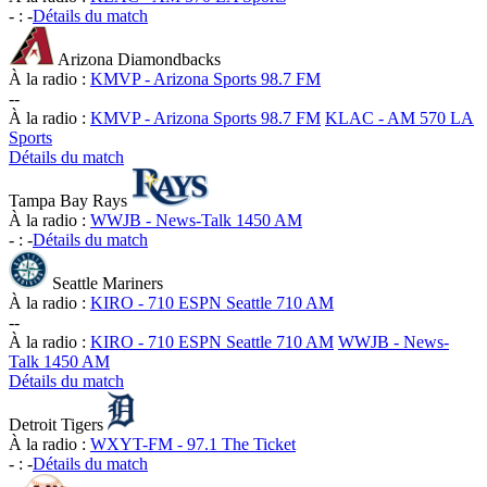
-
:
-
Détails du match
Arizona Diamondbacks
À la radio :
KMVP - Arizona Sports 98.7 FM
-
-
À la radio :
KMVP - Arizona Sports 98.7 FM
KLAC - AM 570 LA
Sports
Détails du match
Tampa Bay Rays
À la radio :
WWJB - News-Talk 1450 AM
-
:
-
Détails du match
Seattle Mariners
À la radio :
KIRO - 710 ESPN Seattle 710 AM
-
-
À la radio :
KIRO - 710 ESPN Seattle 710 AM
WWJB - News-
Talk 1450 AM
Détails du match
Detroit Tigers
À la radio :
WXYT-FM - 97.1 The Ticket
-
:
-
Détails du match