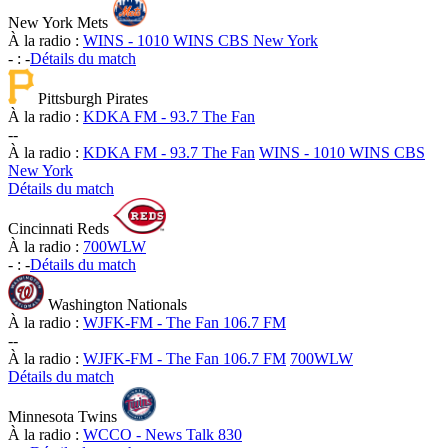
New York Mets
À la radio :
WINS - 1010 WINS CBS New York
-
:
-
Détails du match
Pittsburgh Pirates
À la radio :
KDKA FM - 93.7 The Fan
-
-
À la radio :
KDKA FM - 93.7 The Fan
WINS - 1010 WINS CBS
New York
Détails du match
Cincinnati Reds
À la radio :
700WLW
-
:
-
Détails du match
Washington Nationals
À la radio :
WJFK-FM - The Fan 106.7 FM
-
-
À la radio :
WJFK-FM - The Fan 106.7 FM
700WLW
Détails du match
Minnesota Twins
À la radio :
WCCO - News Talk 830