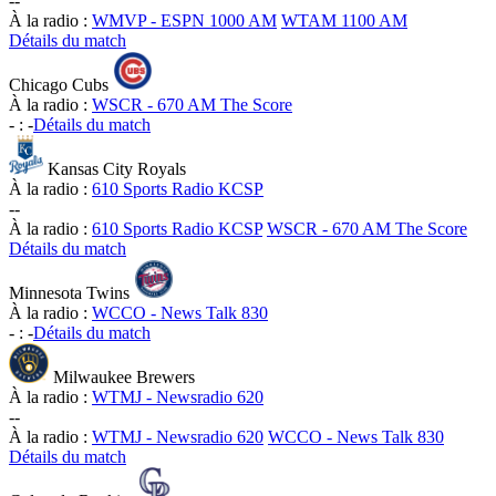
-
-
À la radio :
WMVP - ESPN 1000 AM
WTAM 1100 AM
Détails du match
Chicago Cubs
À la radio :
WSCR - 670 AM The Score
-
:
-
Détails du match
Kansas City Royals
À la radio :
610 Sports Radio KCSP
-
-
À la radio :
610 Sports Radio KCSP
WSCR - 670 AM The Score
Détails du match
Minnesota Twins
À la radio :
WCCO - News Talk 830
-
:
-
Détails du match
Milwaukee Brewers
À la radio :
WTMJ - Newsradio 620
-
-
À la radio :
WTMJ - Newsradio 620
WCCO - News Talk 830
Détails du match