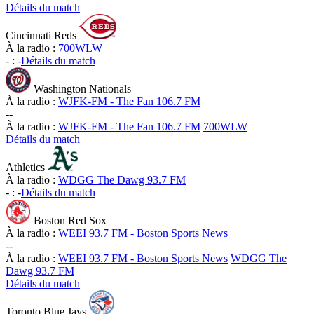
Détails du match
Cincinnati Reds
À la radio :
700WLW
-
:
-
Détails du match
Washington Nationals
À la radio :
WJFK-FM - The Fan 106.7 FM
-
-
À la radio :
WJFK-FM - The Fan 106.7 FM
700WLW
Détails du match
Athletics
À la radio :
WDGG The Dawg 93.7 FM
-
:
-
Détails du match
Boston Red Sox
À la radio :
WEEI 93.7 FM - Boston Sports News
-
-
À la radio :
WEEI 93.7 FM - Boston Sports News
WDGG The
Dawg 93.7 FM
Détails du match
Toronto Blue Jays