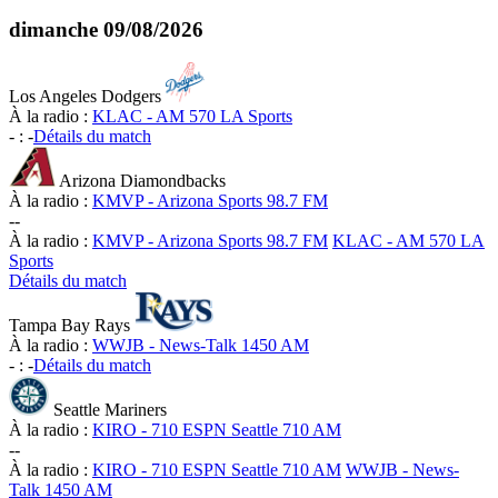
dimanche
09/08/2026
Los Angeles Dodgers
À la radio :
KLAC - AM 570 LA Sports
-
:
-
Détails du match
Arizona Diamondbacks
À la radio :
KMVP - Arizona Sports 98.7 FM
-
-
À la radio :
KMVP - Arizona Sports 98.7 FM
KLAC - AM 570 LA
Sports
Détails du match
Tampa Bay Rays
À la radio :
WWJB - News-Talk 1450 AM
-
:
-
Détails du match
Seattle Mariners
À la radio :
KIRO - 710 ESPN Seattle 710 AM
-
-
À la radio :
KIRO - 710 ESPN Seattle 710 AM
WWJB - News-
Talk 1450 AM