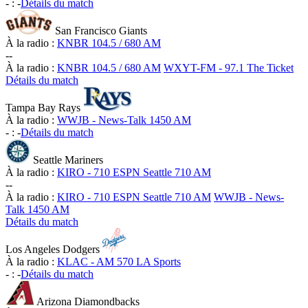
-
:
-
Détails du match
San Francisco Giants
À la radio :
KNBR 104.5 / 680 AM
-
-
À la radio :
KNBR 104.5 / 680 AM
WXYT-FM - 97.1 The Ticket
Détails du match
Tampa Bay Rays
À la radio :
WWJB - News-Talk 1450 AM
-
:
-
Détails du match
Seattle Mariners
À la radio :
KIRO - 710 ESPN Seattle 710 AM
-
-
À la radio :
KIRO - 710 ESPN Seattle 710 AM
WWJB - News-
Talk 1450 AM
Détails du match
Los Angeles Dodgers
À la radio :
KLAC - AM 570 LA Sports
-
:
-
Détails du match
Arizona Diamondbacks