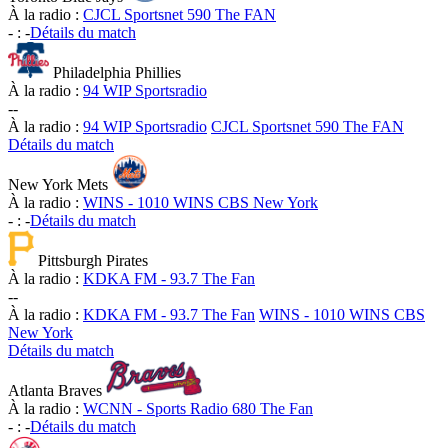
À la radio :
CJCL Sportsnet 590 The FAN
-
:
-
Détails du match
Philadelphia Phillies
À la radio :
94 WIP Sportsradio
-
-
À la radio :
94 WIP Sportsradio
CJCL Sportsnet 590 The FAN
Détails du match
New York Mets
À la radio :
WINS - 1010 WINS CBS New York
-
:
-
Détails du match
Pittsburgh Pirates
À la radio :
KDKA FM - 93.7 The Fan
-
-
À la radio :
KDKA FM - 93.7 The Fan
WINS - 1010 WINS CBS
New York
Détails du match
Atlanta Braves
À la radio :
WCNN - Sports Radio 680 The Fan
-
:
-
Détails du match