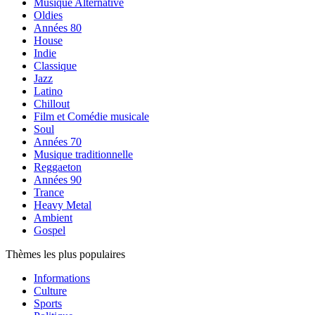
Musique Alternative
Oldies
Années 80
House
Indie
Classique
Jazz
Latino
Chillout
Film et Comédie musicale
Soul
Années 70
Musique traditionnelle
Reggaeton
Années 90
Trance
Heavy Metal
Ambient
Gospel
Thèmes les plus populaires
Informations
Culture
Sports