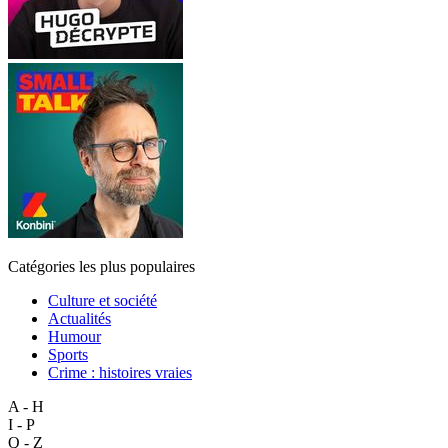
Catégories les plus populaires
Culture et société
Actualités
Humour
Sports
Crime : histoires vraies
A - H
I - P
Q - Z