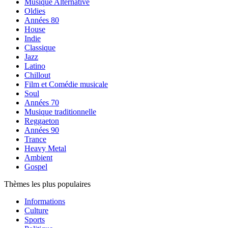
Musique Alternative
Oldies
Années 80
House
Indie
Classique
Jazz
Latino
Chillout
Film et Comédie musicale
Soul
Années 70
Musique traditionnelle
Reggaeton
Années 90
Trance
Heavy Metal
Ambient
Gospel
Thèmes les plus populaires
Informations
Culture
Sports