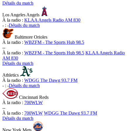
Détails du match
Los Angeles Angels
À la radio :
KLAA Angels Radio AM 830
-
:
-
Détails du match
Baltimore Orioles
À la radio :
WBZFM - The Sports Hub 98.5
-
-
À la radio :
WBZFM - The Sports Hub 98.5
KLAA Angels Radio
AM 830
Détails du match
Athletics
À la radio :
WDGG The Dawg 93.7 FM
-
:
-
Détails du match
Cincinnati Reds
À la radio :
700WLW
-
-
À la radio :
700WLW
WDGG The Dawg 93.7 FM
Détails du match
New York Mets