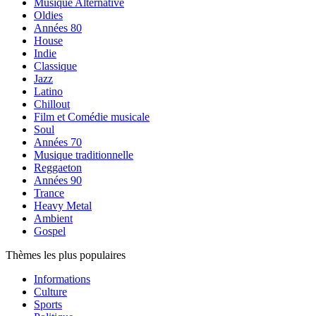
Musique Alternative
Oldies
Années 80
House
Indie
Classique
Jazz
Latino
Chillout
Film et Comédie musicale
Soul
Années 70
Musique traditionnelle
Reggaeton
Années 90
Trance
Heavy Metal
Ambient
Gospel
Thèmes les plus populaires
Informations
Culture
Sports