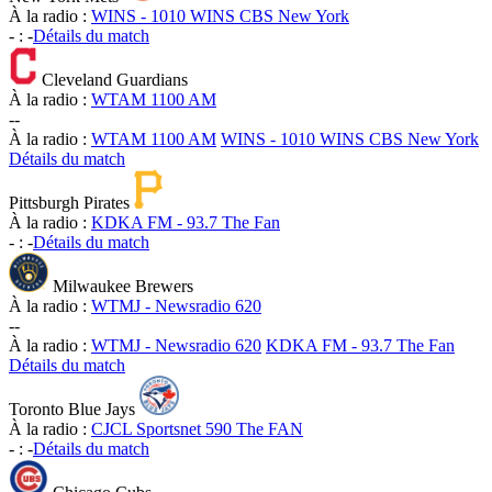
À la radio :
WINS - 1010 WINS CBS New York
-
:
-
Détails du match
Cleveland Guardians
À la radio :
WTAM 1100 AM
-
-
À la radio :
WTAM 1100 AM
WINS - 1010 WINS CBS New York
Détails du match
Pittsburgh Pirates
À la radio :
KDKA FM - 93.7 The Fan
-
:
-
Détails du match
Milwaukee Brewers
À la radio :
WTMJ - Newsradio 620
-
-
À la radio :
WTMJ - Newsradio 620
KDKA FM - 93.7 The Fan
Détails du match
Toronto Blue Jays
À la radio :
CJCL Sportsnet 590 The FAN
-
:
-
Détails du match