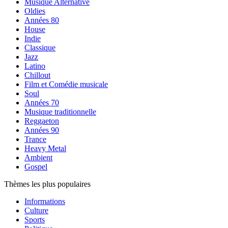
Musique Alternative
Oldies
Années 80
House
Indie
Classique
Jazz
Latino
Chillout
Film et Comédie musicale
Soul
Années 70
Musique traditionnelle
Reggaeton
Années 90
Trance
Heavy Metal
Ambient
Gospel
Thèmes les plus populaires
Informations
Culture
Sports