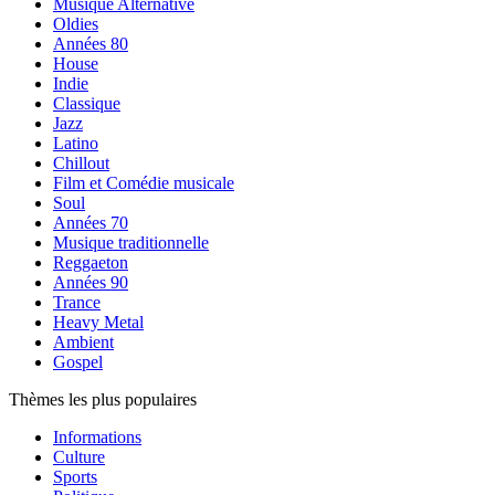
Musique Alternative
Oldies
Années 80
House
Indie
Classique
Jazz
Latino
Chillout
Film et Comédie musicale
Soul
Années 70
Musique traditionnelle
Reggaeton
Années 90
Trance
Heavy Metal
Ambient
Gospel
Thèmes les plus populaires
Informations
Culture
Sports