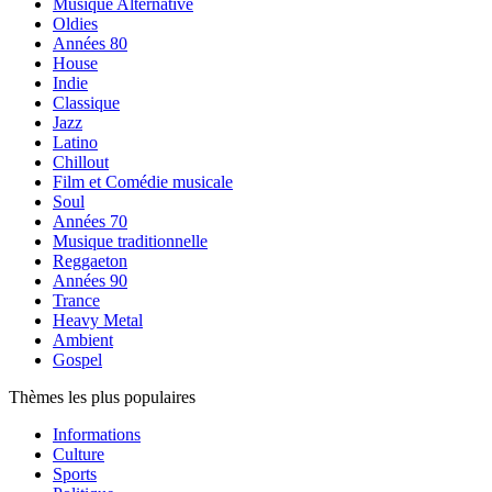
Musique Alternative
Oldies
Années 80
House
Indie
Classique
Jazz
Latino
Chillout
Film et Comédie musicale
Soul
Années 70
Musique traditionnelle
Reggaeton
Années 90
Trance
Heavy Metal
Ambient
Gospel
Thèmes les plus populaires
Informations
Culture
Sports