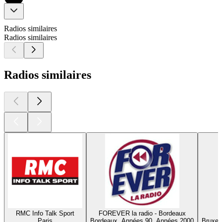
Radios similaires
Radios similaires
Radios similaires
RMC Info Talk Sport
FOREVER la radio - Bordeaux
Paris
Bordeaux, Années 90, Années 2000
Bruxel