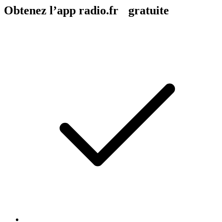
Obtenez l’app radio.fr gratuite