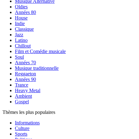
Musique Alternative
Oldies
Années 80
House
Indie
Classique
Jazz
Latino
Chillout
Film et Comédie musicale
Soul
Années 70
Musique traditionnelle
Reggaeton
Années 90
Trance
Heavy Metal
Ambient
Gospel
Thèmes les plus populaires
Informations
Culture
Sports