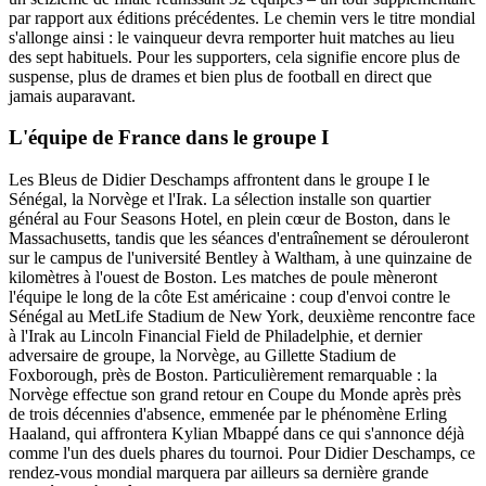
par rapport aux éditions précédentes. Le chemin vers le titre mondial
s'allonge ainsi : le vainqueur devra remporter huit matches au lieu
des sept habituels. Pour les supporters, cela signifie encore plus de
suspense, plus de drames et bien plus de football en direct que
jamais auparavant.
L'équipe de France dans le groupe I
Les Bleus de Didier Deschamps affrontent dans le groupe I le
Sénégal, la Norvège et l'Irak. La sélection installe son quartier
général au Four Seasons Hotel, en plein cœur de Boston, dans le
Massachusetts, tandis que les séances d'entraînement se dérouleront
sur le campus de l'université Bentley à Waltham, à une quinzaine de
kilomètres à l'ouest de Boston. Les matches de poule mèneront
l'équipe le long de la côte Est américaine : coup d'envoi contre le
Sénégal au MetLife Stadium de New York, deuxième rencontre face
à l'Irak au Lincoln Financial Field de Philadelphie, et dernier
adversaire de groupe, la Norvège, au Gillette Stadium de
Foxborough, près de Boston. Particulièrement remarquable : la
Norvège effectue son grand retour en Coupe du Monde après près
de trois décennies d'absence, emmenée par le phénomène Erling
Haaland, qui affrontera Kylian Mbappé dans ce qui s'annonce déjà
comme l'un des duels phares du tournoi. Pour Didier Deschamps, ce
rendez-vous mondial marquera par ailleurs sa dernière grande