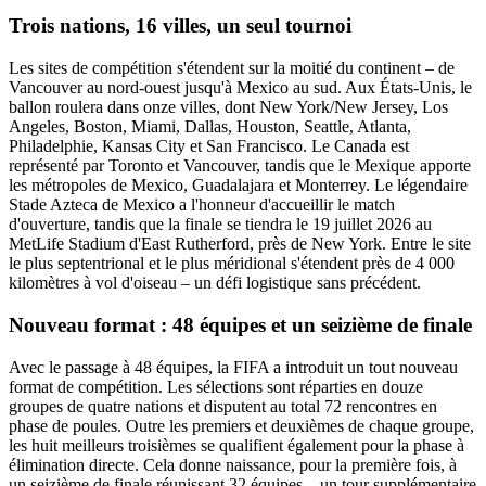
Trois nations, 16 villes, un seul tournoi
Les sites de compétition s'étendent sur la moitié du continent – de
Vancouver au nord-ouest jusqu'à Mexico au sud. Aux États-Unis, le
ballon roulera dans onze villes, dont New York/New Jersey, Los
Angeles, Boston, Miami, Dallas, Houston, Seattle, Atlanta,
Philadelphie, Kansas City et San Francisco. Le Canada est
représenté par Toronto et Vancouver, tandis que le Mexique apporte
les métropoles de Mexico, Guadalajara et Monterrey. Le légendaire
Stade Azteca de Mexico a l'honneur d'accueillir le match
d'ouverture, tandis que la finale se tiendra le 19 juillet 2026 au
MetLife Stadium d'East Rutherford, près de New York. Entre le site
le plus septentrional et le plus méridional s'étendent près de 4 000
kilomètres à vol d'oiseau – un défi logistique sans précédent.
Nouveau format : 48 équipes et un seizième de finale
Avec le passage à 48 équipes, la FIFA a introduit un tout nouveau
format de compétition. Les sélections sont réparties en douze
groupes de quatre nations et disputent au total 72 rencontres en
phase de poules. Outre les premiers et deuxièmes de chaque groupe,
les huit meilleurs troisièmes se qualifient également pour la phase à
élimination directe. Cela donne naissance, pour la première fois, à
un seizième de finale réunissant 32 équipes – un tour supplémentaire