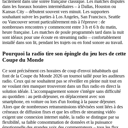
facilement dans une soirée française classique. Les matches disputés
dans les fuseaux horaires intermédiaires – à Dallas, Houston ou
Kansas City – débutent souvent vers minuit. Les supporters
souhaitant suivre les parties à Los Angeles, San Francisco, Seattle
ou Vancouver seront particulièrement mis à l'épreuve : de
nombreuses rencontres y commencent entre 3 h et 6 h du matin,
heure française. Les matches de poule programmés tard dans la nuit
sont idéaux pour une écoute en streaming radio – confortablement
installé dans son lit, pendant les trajets ou en fond sonore au travail.
Pourquoi la radio tire son épingle du jeu lors de cette
Coupe du Monde
Ce sont précisément ces horaires de coup d'envoi inhabituels qui
font de la Coupe du Monde 2026 un tournoi taillé pour les auditeurs
radio. Ceux qui ne souhaitent pas se réveiller en pleine nuit tout en
ne voulant rien manquer trouveront dans un flux radio en direct la
solution idéale. L'accompagnement sonore s'intègre sans difficulté
au quotidien : au petit-déjeuner, en déplacement avec son
smartphone, en voiture ou lors d'un footing à la pause déjeuner.
Alors que de nombreuses retransmissions télévisées sont liées à des
créneaux de diffusion fixes et que les offres de streaming vidéo
exigent une connexion internet stable, la radio se distingue par sa
flexibilité, sa faible consommation de données et la puissance
émotionnelle des grandes voix des commentateurs – tous les flux