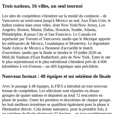
Trois nations, 16 villes, un seul tournoi
Les sites de compétition s'étendent sur la moitié du continent – de
Vancouver au nord-ouest jusqu'à Mexico au sud. Aux États-Unis, le
ballon roulera dans onze villes, dont New York/New Jersey, Los
Angeles, Boston, Miami, Dallas, Houston, Seattle, Atlanta,
Philadelphie, Kansas City et San Francisco. Le Canada est
représenté par Toronto et Vancouver, tandis que le Mexique apporte
les métropoles de Mexico, Guadalajara et Monterrey. Le légendaire
Stade Azteca de Mexico a l'honneur d'accueillir le match
d'ouverture, tandis que la finale se tiendra le 19 juillet 2026 au
MetLife Stadium d'East Rutherford, près de New York. Entre le site
le plus septentrional et le plus méridional s'étendent près de 4 000
kilomètres à vol d'oiseau – un défi logistique sans précédent.
Nouveau format : 48 équipes et un seizième de finale
Avec le passage à 48 équipes, la FIFA a introduit un tout nouveau
format de compétition. Les sélections sont réparties en douze
groupes de quatre nations et disputent au total 72 rencontres en
phase de poules. Outre les premiers et deuxièmes de chaque groupe,
les huit meilleurs troisièmes se qualifient également pour la phase à
élimination directe. Cela donne naissance, pour la première fois, à
un seizième de finale réunissant 32 équipes – un tour supplémentaire