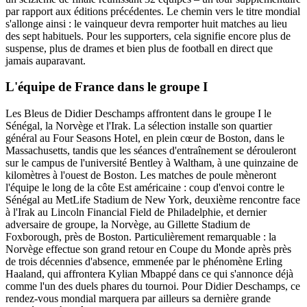
par rapport aux éditions précédentes. Le chemin vers le titre mondial
s'allonge ainsi : le vainqueur devra remporter huit matches au lieu
des sept habituels. Pour les supporters, cela signifie encore plus de
suspense, plus de drames et bien plus de football en direct que
jamais auparavant.
L'équipe de France dans le groupe I
Les Bleus de Didier Deschamps affrontent dans le groupe I le
Sénégal, la Norvège et l'Irak. La sélection installe son quartier
général au Four Seasons Hotel, en plein cœur de Boston, dans le
Massachusetts, tandis que les séances d'entraînement se dérouleront
sur le campus de l'université Bentley à Waltham, à une quinzaine de
kilomètres à l'ouest de Boston. Les matches de poule mèneront
l'équipe le long de la côte Est américaine : coup d'envoi contre le
Sénégal au MetLife Stadium de New York, deuxième rencontre face
à l'Irak au Lincoln Financial Field de Philadelphie, et dernier
adversaire de groupe, la Norvège, au Gillette Stadium de
Foxborough, près de Boston. Particulièrement remarquable : la
Norvège effectue son grand retour en Coupe du Monde après près
de trois décennies d'absence, emmenée par le phénomène Erling
Haaland, qui affrontera Kylian Mbappé dans ce qui s'annonce déjà
comme l'un des duels phares du tournoi. Pour Didier Deschamps, ce
rendez-vous mondial marquera par ailleurs sa dernière grande