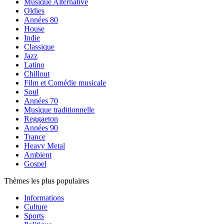
Musique Alternative
Oldies
Années 80
House
Indie
Classique
Jazz
Latino
Chillout
Film et Comédie musicale
Soul
Années 70
Musique traditionnelle
Reggaeton
Années 90
Trance
Heavy Metal
Ambient
Gospel
Thèmes les plus populaires
Informations
Culture
Sports