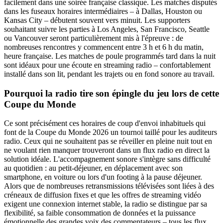
facilement dans une soirée française classique. Les matches disputés
dans les fuseaux horaires intermédiaires – à Dallas, Houston ou
Kansas City – débutent souvent vers minuit. Les supporters
souhaitant suivre les parties à Los Angeles, San Francisco, Seattle
ou Vancouver seront particulièrement mis à l'épreuve : de
nombreuses rencontres y commencent entre 3 h et 6 h du matin,
heure française. Les matches de poule programmés tard dans la nuit
sont idéaux pour une écoute en streaming radio – confortablement
installé dans son lit, pendant les trajets ou en fond sonore au travail.
Pourquoi la radio tire son épingle du jeu lors de cette
Coupe du Monde
Ce sont précisément ces horaires de coup d'envoi inhabituels qui
font de la Coupe du Monde 2026 un tournoi taillé pour les auditeurs
radio. Ceux qui ne souhaitent pas se réveiller en pleine nuit tout en
ne voulant rien manquer trouveront dans un flux radio en direct la
solution idéale. L'accompagnement sonore s'intègre sans difficulté
au quotidien : au petit-déjeuner, en déplacement avec son
smartphone, en voiture ou lors d'un footing à la pause déjeuner.
Alors que de nombreuses retransmissions télévisées sont liées à des
créneaux de diffusion fixes et que les offres de streaming vidéo
exigent une connexion internet stable, la radio se distingue par sa
flexibilité, sa faible consommation de données et la puissance
émotionnelle des grandes voix des commentateurs – tous les flux