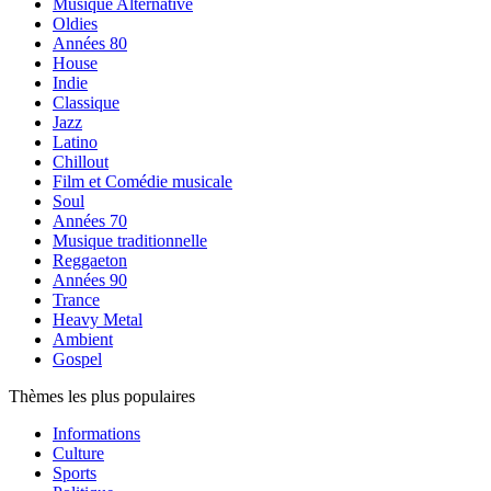
Musique Alternative
Oldies
Années 80
House
Indie
Classique
Jazz
Latino
Chillout
Film et Comédie musicale
Soul
Années 70
Musique traditionnelle
Reggaeton
Années 90
Trance
Heavy Metal
Ambient
Gospel
Thèmes les plus populaires
Informations
Culture
Sports