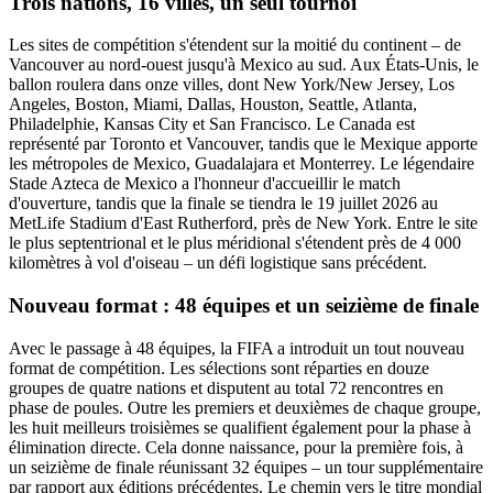
Trois nations, 16 villes, un seul tournoi
Les sites de compétition s'étendent sur la moitié du continent – de
Vancouver au nord-ouest jusqu'à Mexico au sud. Aux États-Unis, le
ballon roulera dans onze villes, dont New York/New Jersey, Los
Angeles, Boston, Miami, Dallas, Houston, Seattle, Atlanta,
Philadelphie, Kansas City et San Francisco. Le Canada est
représenté par Toronto et Vancouver, tandis que le Mexique apporte
les métropoles de Mexico, Guadalajara et Monterrey. Le légendaire
Stade Azteca de Mexico a l'honneur d'accueillir le match
d'ouverture, tandis que la finale se tiendra le 19 juillet 2026 au
MetLife Stadium d'East Rutherford, près de New York. Entre le site
le plus septentrional et le plus méridional s'étendent près de 4 000
kilomètres à vol d'oiseau – un défi logistique sans précédent.
Nouveau format : 48 équipes et un seizième de finale
Avec le passage à 48 équipes, la FIFA a introduit un tout nouveau
format de compétition. Les sélections sont réparties en douze
groupes de quatre nations et disputent au total 72 rencontres en
phase de poules. Outre les premiers et deuxièmes de chaque groupe,
les huit meilleurs troisièmes se qualifient également pour la phase à
élimination directe. Cela donne naissance, pour la première fois, à
un seizième de finale réunissant 32 équipes – un tour supplémentaire
par rapport aux éditions précédentes. Le chemin vers le titre mondial