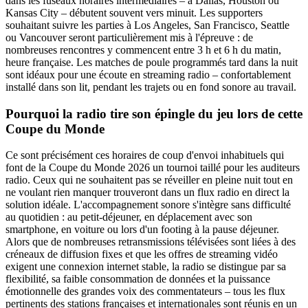
dans les fuseaux horaires intermédiaires – à Dallas, Houston ou
Kansas City – débutent souvent vers minuit. Les supporters
souhaitant suivre les parties à Los Angeles, San Francisco, Seattle
ou Vancouver seront particulièrement mis à l'épreuve : de
nombreuses rencontres y commencent entre 3 h et 6 h du matin,
heure française. Les matches de poule programmés tard dans la nuit
sont idéaux pour une écoute en streaming radio – confortablement
installé dans son lit, pendant les trajets ou en fond sonore au travail.
Pourquoi la radio tire son épingle du jeu lors de cette
Coupe du Monde
Ce sont précisément ces horaires de coup d'envoi inhabituels qui
font de la Coupe du Monde 2026 un tournoi taillé pour les auditeurs
radio. Ceux qui ne souhaitent pas se réveiller en pleine nuit tout en
ne voulant rien manquer trouveront dans un flux radio en direct la
solution idéale. L'accompagnement sonore s'intègre sans difficulté
au quotidien : au petit-déjeuner, en déplacement avec son
smartphone, en voiture ou lors d'un footing à la pause déjeuner.
Alors que de nombreuses retransmissions télévisées sont liées à des
créneaux de diffusion fixes et que les offres de streaming vidéo
exigent une connexion internet stable, la radio se distingue par sa
flexibilité, sa faible consommation de données et la puissance
émotionnelle des grandes voix des commentateurs – tous les flux
pertinents des stations françaises et internationales sont réunis en un