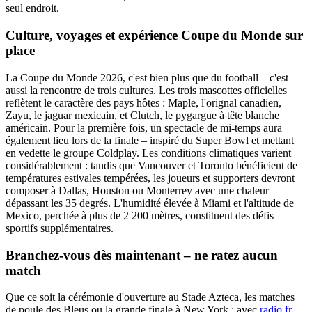
seul endroit.
Culture, voyages et expérience Coupe du Monde sur
place
La Coupe du Monde 2026, c'est bien plus que du football – c'est
aussi la rencontre de trois cultures. Les trois mascottes officielles
reflètent le caractère des pays hôtes : Maple, l'orignal canadien,
Zayu, le jaguar mexicain, et Clutch, le pygargue à tête blanche
américain. Pour la première fois, un spectacle de mi-temps aura
également lieu lors de la finale – inspiré du Super Bowl et mettant
en vedette le groupe Coldplay. Les conditions climatiques varient
considérablement : tandis que Vancouver et Toronto bénéficient de
températures estivales tempérées, les joueurs et supporters devront
composer à Dallas, Houston ou Monterrey avec une chaleur
dépassant les 35 degrés. L'humidité élevée à Miami et l'altitude de
Mexico, perchée à plus de 2 200 mètres, constituent des défis
sportifs supplémentaires.
Branchez-vous dès maintenant – ne ratez aucun
match
Que ce soit la cérémonie d'ouverture au Stade Azteca, les matches
de poule des Bleus ou la grande finale à New York : avec
radio.fr
,