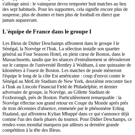
s'allonge ainsi : le vainqueur devra remporter huit matches au lieu
des sept habituels. Pour les supporters, cela signifie encore plus de
suspense, plus de drames et bien plus de football en direct que
jamais auparavant.
L'équipe de France dans le groupe I
Les Bleus de Didier Deschamps affrontent dans le groupe I le
Sénégal, la Norvège et l'Irak. La sélection installe son quartier
général au Four Seasons Hotel, en plein cœur de Boston, dans le
Massachusetts, tandis que les séances d'entraînement se dérouleront
sur le campus de l'université Bentley à Waltham, à une quinzaine de
kilomètres à l'ouest de Boston. Les matches de poule mèneront
l'équipe le long de la côte Est américaine : coup d'envoi contre le
Sénégal au MetLife Stadium de New York, deuxième rencontre face
à l'Irak au Lincoln Financial Field de Philadelphie, et dernier
adversaire de groupe, la Norvège, au Gillette Stadium de
Foxborough, près de Boston. Particulièrement remarquable : la
Norvège effectue son grand retour en Coupe du Monde après près
de trois décennies d'absence, emmenée par le phénomène Erling
Haaland, qui affrontera Kylian Mbappé dans ce qui s'annonce déjà
comme l'un des duels phares du tournoi. Pour Didier Deschamps, ce
rendez-vous mondial marquera par ailleurs sa dernière grande
compétition à la tête des Bleus.