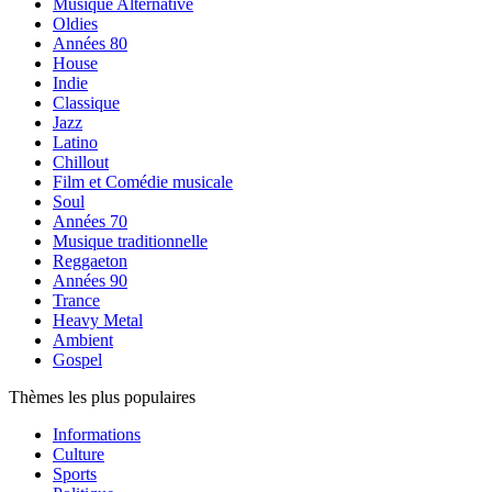
Musique Alternative
Oldies
Années 80
House
Indie
Classique
Jazz
Latino
Chillout
Film et Comédie musicale
Soul
Années 70
Musique traditionnelle
Reggaeton
Années 90
Trance
Heavy Metal
Ambient
Gospel
Thèmes les plus populaires
Informations
Culture
Sports