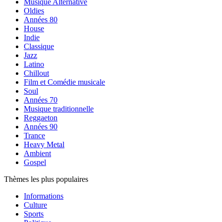
Musique Alternative
Oldies
Années 80
House
Indie
Classique
Jazz
Latino
Chillout
Film et Comédie musicale
Soul
Années 70
Musique traditionnelle
Reggaeton
Années 90
Trance
Heavy Metal
Ambient
Gospel
Thèmes les plus populaires
Informations
Culture
Sports