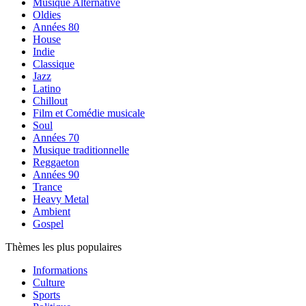
Musique Alternative
Oldies
Années 80
House
Indie
Classique
Jazz
Latino
Chillout
Film et Comédie musicale
Soul
Années 70
Musique traditionnelle
Reggaeton
Années 90
Trance
Heavy Metal
Ambient
Gospel
Thèmes les plus populaires
Informations
Culture
Sports