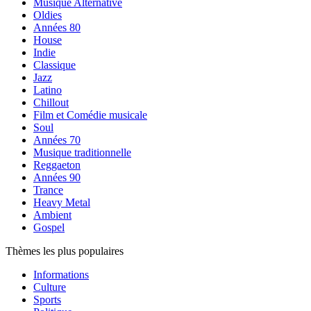
Musique Alternative
Oldies
Années 80
House
Indie
Classique
Jazz
Latino
Chillout
Film et Comédie musicale
Soul
Années 70
Musique traditionnelle
Reggaeton
Années 90
Trance
Heavy Metal
Ambient
Gospel
Thèmes les plus populaires
Informations
Culture
Sports