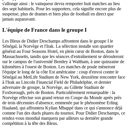
s'allonge ainsi : le vainqueur devra remporter huit matches au lieu
des sept habituels. Pour les supporters, cela signifie encore plus de
suspense, plus de drames et bien plus de football en direct que
jamais auparavant.
L'équipe de France dans le groupe I
Les Bleus de Didier Deschamps affrontent dans le groupe I le
Sénégal, la Norvège et l'Irak. La sélection installe son quartier
général au Four Seasons Hotel, en plein cœur de Boston, dans le
Massachusetts, tandis que les séances d'entraînement se dérouleront
sur le campus de l'université Bentley à Waltham, à une quinzaine de
kilomètres à l'ouest de Boston. Les matches de poule mèneront
l'équipe le long de la côte Est américaine : coup d'envoi contre le
Sénégal au MetLife Stadium de New York, deuxième rencontre face
à l'Irak au Lincoln Financial Field de Philadelphie, et dernier
adversaire de groupe, la Norvège, au Gillette Stadium de
Foxborough, près de Boston. Particulièrement remarquable : la
Norvège effectue son grand retour en Coupe du Monde après près
de trois décennies d'absence, emmenée par le phénomène Erling
Haaland, qui affrontera Kylian Mbappé dans ce qui s'annonce déjà
comme l'un des duels phares du tournoi. Pour Didier Deschamps, ce
rendez-vous mondial marquera par ailleurs sa dernière grande
compétition à la tête des Bleus.