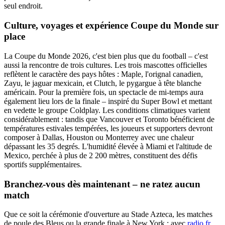
seul endroit.
Culture, voyages et expérience Coupe du Monde sur
place
La Coupe du Monde 2026, c'est bien plus que du football – c'est
aussi la rencontre de trois cultures. Les trois mascottes officielles
reflètent le caractère des pays hôtes : Maple, l'orignal canadien,
Zayu, le jaguar mexicain, et Clutch, le pygargue à tête blanche
américain. Pour la première fois, un spectacle de mi-temps aura
également lieu lors de la finale – inspiré du Super Bowl et mettant
en vedette le groupe Coldplay. Les conditions climatiques varient
considérablement : tandis que Vancouver et Toronto bénéficient de
températures estivales tempérées, les joueurs et supporters devront
composer à Dallas, Houston ou Monterrey avec une chaleur
dépassant les 35 degrés. L'humidité élevée à Miami et l'altitude de
Mexico, perchée à plus de 2 200 mètres, constituent des défis
sportifs supplémentaires.
Branchez-vous dès maintenant – ne ratez aucun
match
Que ce soit la cérémonie d'ouverture au Stade Azteca, les matches
de poule des Bleus ou la grande finale à New York : avec
radio.fr
,