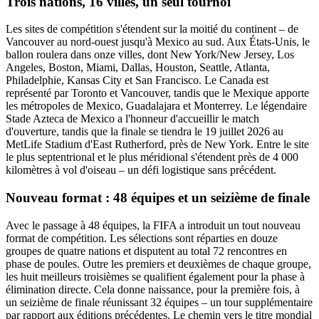
Trois nations, 16 villes, un seul tournoi
Les sites de compétition s'étendent sur la moitié du continent – de
Vancouver au nord-ouest jusqu'à Mexico au sud. Aux États-Unis, le
ballon roulera dans onze villes, dont New York/New Jersey, Los
Angeles, Boston, Miami, Dallas, Houston, Seattle, Atlanta,
Philadelphie, Kansas City et San Francisco. Le Canada est
représenté par Toronto et Vancouver, tandis que le Mexique apporte
les métropoles de Mexico, Guadalajara et Monterrey. Le légendaire
Stade Azteca de Mexico a l'honneur d'accueillir le match
d'ouverture, tandis que la finale se tiendra le 19 juillet 2026 au
MetLife Stadium d'East Rutherford, près de New York. Entre le site
le plus septentrional et le plus méridional s'étendent près de 4 000
kilomètres à vol d'oiseau – un défi logistique sans précédent.
Nouveau format : 48 équipes et un seizième de finale
Avec le passage à 48 équipes, la FIFA a introduit un tout nouveau
format de compétition. Les sélections sont réparties en douze
groupes de quatre nations et disputent au total 72 rencontres en
phase de poules. Outre les premiers et deuxièmes de chaque groupe,
les huit meilleurs troisièmes se qualifient également pour la phase à
élimination directe. Cela donne naissance, pour la première fois, à
un seizième de finale réunissant 32 équipes – un tour supplémentaire
par rapport aux éditions précédentes. Le chemin vers le titre mondial