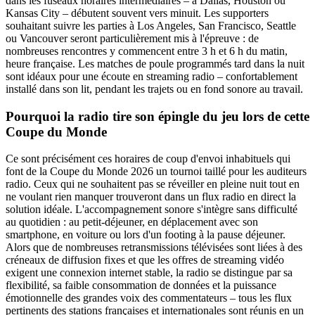
dans les fuseaux horaires intermédiaires – à Dallas, Houston ou
Kansas City – débutent souvent vers minuit. Les supporters
souhaitant suivre les parties à Los Angeles, San Francisco, Seattle
ou Vancouver seront particulièrement mis à l'épreuve : de
nombreuses rencontres y commencent entre 3 h et 6 h du matin,
heure française. Les matches de poule programmés tard dans la nuit
sont idéaux pour une écoute en streaming radio – confortablement
installé dans son lit, pendant les trajets ou en fond sonore au travail.
Pourquoi la radio tire son épingle du jeu lors de cette
Coupe du Monde
Ce sont précisément ces horaires de coup d'envoi inhabituels qui
font de la Coupe du Monde 2026 un tournoi taillé pour les auditeurs
radio. Ceux qui ne souhaitent pas se réveiller en pleine nuit tout en
ne voulant rien manquer trouveront dans un flux radio en direct la
solution idéale. L'accompagnement sonore s'intègre sans difficulté
au quotidien : au petit-déjeuner, en déplacement avec son
smartphone, en voiture ou lors d'un footing à la pause déjeuner.
Alors que de nombreuses retransmissions télévisées sont liées à des
créneaux de diffusion fixes et que les offres de streaming vidéo
exigent une connexion internet stable, la radio se distingue par sa
flexibilité, sa faible consommation de données et la puissance
émotionnelle des grandes voix des commentateurs – tous les flux
pertinents des stations françaises et internationales sont réunis en un