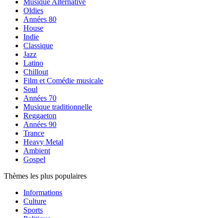
Musique Alternative
Oldies
Années 80
House
Indie
Classique
Jazz
Latino
Chillout
Film et Comédie musicale
Soul
Années 70
Musique traditionnelle
Reggaeton
Années 90
Trance
Heavy Metal
Ambient
Gospel
Thèmes les plus populaires
Informations
Culture
Sports