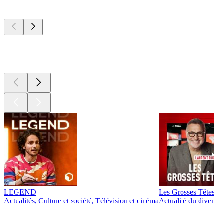
Les meilleurs
podcasts
Les meilleurs
podcasts
Les meilleurs
podcasts
LEGEND
Les Grosses Têtes
Actualités, Culture et société, Télévision et cinéma
Actualité du diver