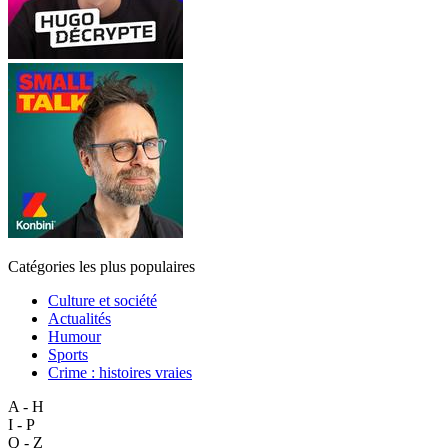
Catégories les plus populaires
Culture et société
Actualités
Humour
Sports
Crime : histoires vraies
A - H
I - P
Q - Z