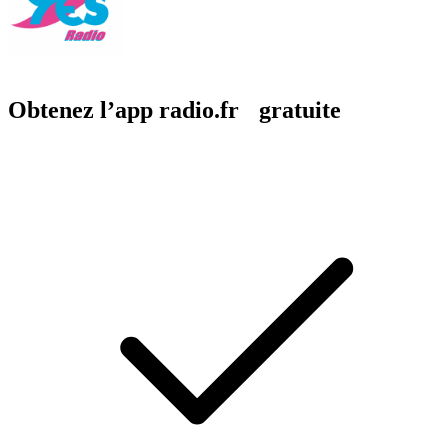
Obtenez l’app radio.fr gratuite