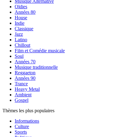
Musique Alternative
Oldies
Années 80
House
Indie
Classique
Jazz
Latino
Chillout
Film et Comédie musicale
Soul
Années 70
Musique traditionnelle
Reggaeton
Années 90
Trance
Heavy Metal
Ambient
Gospel
Thèmes les plus populaires
Informations
Culture
Sports