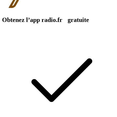
Obtenez l’app radio.fr gratuite