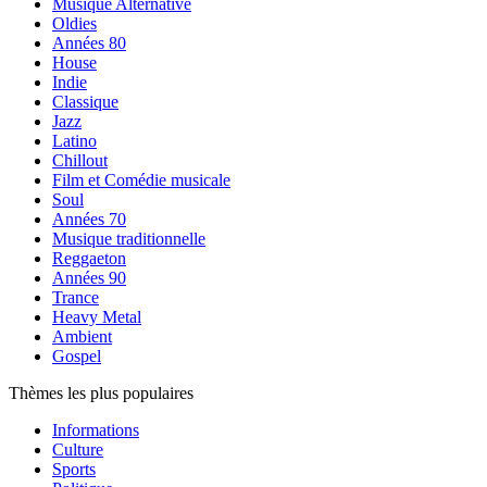
Musique Alternative
Oldies
Années 80
House
Indie
Classique
Jazz
Latino
Chillout
Film et Comédie musicale
Soul
Années 70
Musique traditionnelle
Reggaeton
Années 90
Trance
Heavy Metal
Ambient
Gospel
Thèmes les plus populaires
Informations
Culture
Sports