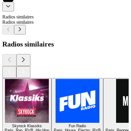
Radios similaires
Radios similaires
Radios similaires
Skyrock Klassiks
Fun Radio
Paris, Rap, R'n'B, Hip Hop
Paris, House, Electro, R'n'B
Paris, Reggae,