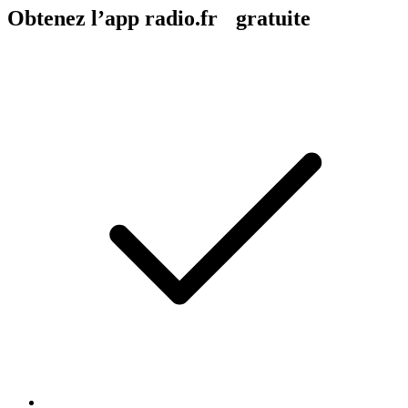
Obtenez l’app radio.fr gratuite