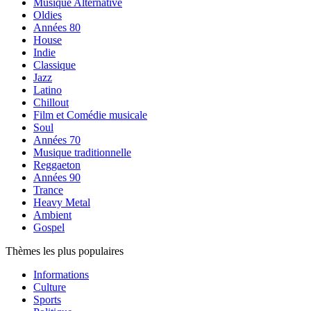
Musique Alternative
Oldies
Années 80
House
Indie
Classique
Jazz
Latino
Chillout
Film et Comédie musicale
Soul
Années 70
Musique traditionnelle
Reggaeton
Années 90
Trance
Heavy Metal
Ambient
Gospel
Thèmes les plus populaires
Informations
Culture
Sports