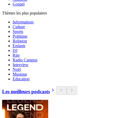
Gospel
Thèmes les plus populaires
Informations
Culture
Sports
Politique
Religion
Enfants
DJ
Rire
Radio Campus
Interview
Noël
Musique
Education
Les meilleurs podcasts