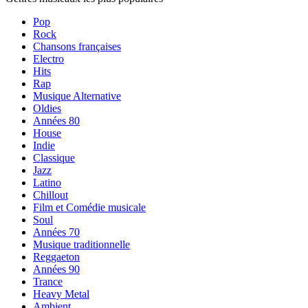
Pop
Rock
Chansons françaises
Electro
Hits
Rap
Musique Alternative
Oldies
Années 80
House
Indie
Classique
Jazz
Latino
Chillout
Film et Comédie musicale
Soul
Années 70
Musique traditionnelle
Reggaeton
Années 90
Trance
Heavy Metal
Ambient