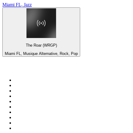
Miami FL, Jazz
The Roar (WRGP)
Miami FL, Musique Alternative, Rock, Pop
Top 100 sur
radio.fr
1
.
RMC Info Talk Sport
2
.
RTL
3
.
France Info
4
.
Europe 1
5
.
Radio FREE DOM
6
.
France Inter
7
.
NOSTALGIE
8
.
Tropiques FM
9
.
CHERIE FM
10
.
NRJ