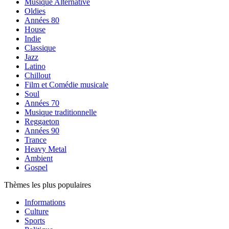
Musique Alternative
Oldies
Années 80
House
Indie
Classique
Jazz
Latino
Chillout
Film et Comédie musicale
Soul
Années 70
Musique traditionnelle
Reggaeton
Années 90
Trance
Heavy Metal
Ambient
Gospel
Thèmes les plus populaires
Informations
Culture
Sports