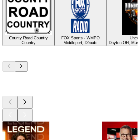
County Road Country
FOX Sports - WMPO
Unco
Country
Middleport, Débats
Dayton OH, Musi
Les meilleurs
podcasts
Les meilleurs
podcasts
Les meilleurs
podcasts