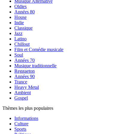
Musique Alternative
Oldies
Années 80
House
Indie
Classique
Jazz
Latino
Chillout
Film et Comédie musicale
Soul
Années 70
Musique traditionnelle
Reggaeton
Années 90
Trance
Heavy Metal
Ambient
Gospel
Thèmes les plus populaires
Informations
Culture
Sports