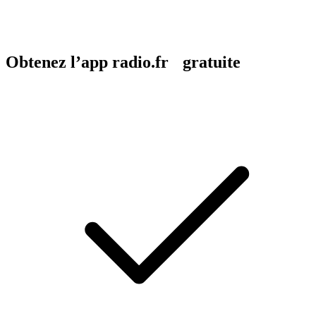
Obtenez l’app radio.fr gratuite