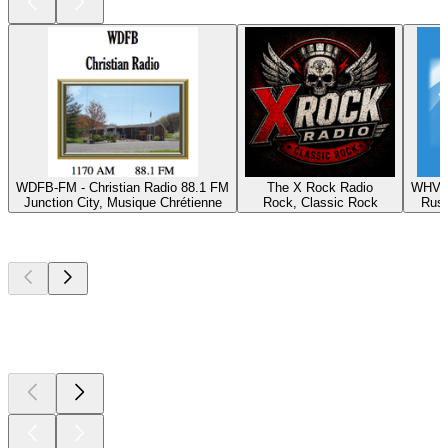
WDFB-FM - Christian Radio 88.1 FM
The X Rock Radio
WHVE 
Junction City, Musique Chrétienne
Rock, Classic Rock
Russ
Les meilleurs
podcasts
Les meilleurs
podcasts
Les meilleurs
podcasts