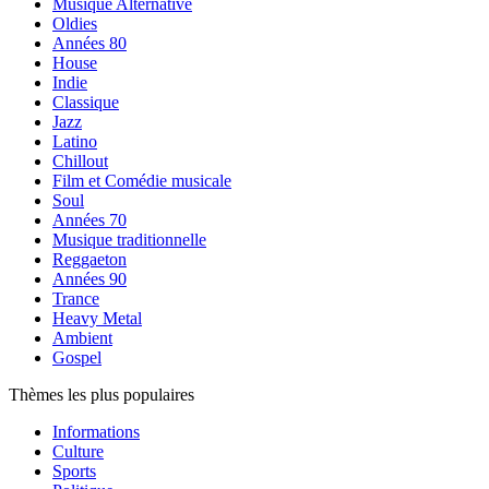
Musique Alternative
Oldies
Années 80
House
Indie
Classique
Jazz
Latino
Chillout
Film et Comédie musicale
Soul
Années 70
Musique traditionnelle
Reggaeton
Années 90
Trance
Heavy Metal
Ambient
Gospel
Thèmes les plus populaires
Informations
Culture
Sports