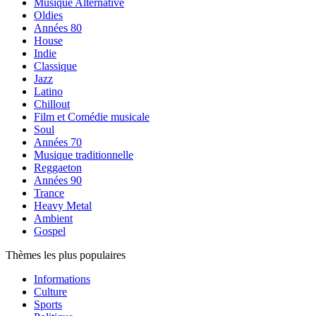
Musique Alternative
Oldies
Années 80
House
Indie
Classique
Jazz
Latino
Chillout
Film et Comédie musicale
Soul
Années 70
Musique traditionnelle
Reggaeton
Années 90
Trance
Heavy Metal
Ambient
Gospel
Thèmes les plus populaires
Informations
Culture
Sports