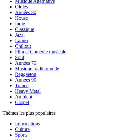
Musique Alternative
Oldies
Années 80
House
Indie
Classique
Jazz
Latino
Chillout
Film et Comédie musicale
Soul
Années 70
Musique traditionnelle
Reggaeton
Années 90
Trance
Heavy Metal
Ambient
Gospel
Thèmes les plus populaires
Informations
Culture
Sports