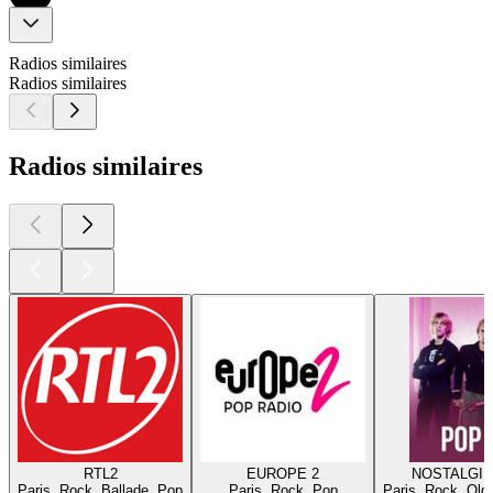
Radios similaires
Radios similaires
Radios similaires
RTL2
EUROPE 2
NOSTALGIE
Paris, Rock, Ballade, Pop
Paris, Rock, Pop
Paris, Rock, Old