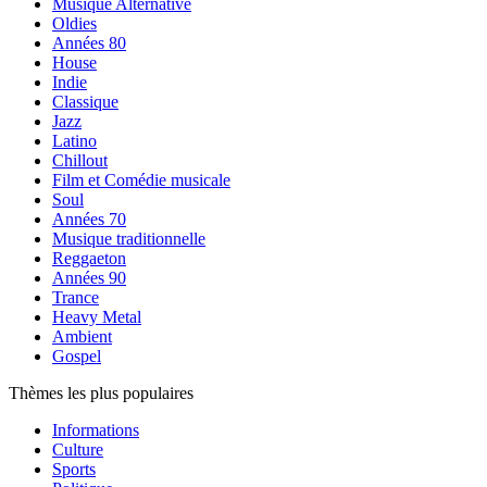
Musique Alternative
Oldies
Années 80
House
Indie
Classique
Jazz
Latino
Chillout
Film et Comédie musicale
Soul
Années 70
Musique traditionnelle
Reggaeton
Années 90
Trance
Heavy Metal
Ambient
Gospel
Thèmes les plus populaires
Informations
Culture
Sports