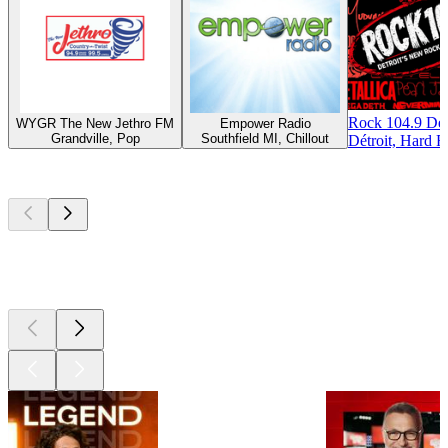
Rock 104.9 Det
WYGR The New Jethro FM
Empower Radio
Grandville, Pop
Southfield MI, Chillout
Détroit, Hard 
Les meilleurs
podcasts
Les meilleurs
podcasts
Les meilleurs
podcasts