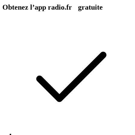
Obtenez l’app radio.fr gratuite