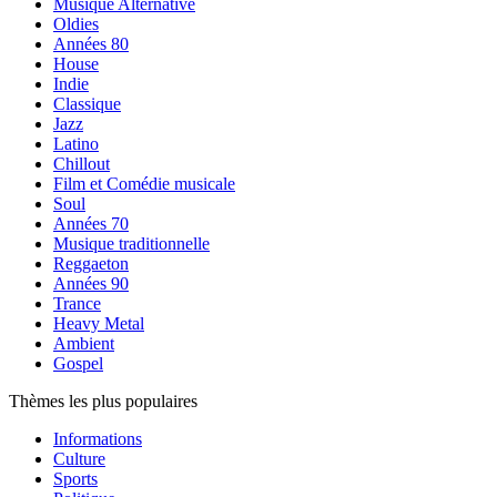
Musique Alternative
Oldies
Années 80
House
Indie
Classique
Jazz
Latino
Chillout
Film et Comédie musicale
Soul
Années 70
Musique traditionnelle
Reggaeton
Années 90
Trance
Heavy Metal
Ambient
Gospel
Thèmes les plus populaires
Informations
Culture
Sports