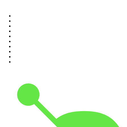
Top 100 des podcasts en
France
1
.
LEGEND
2
.
Les Grosses Têtes
3
.
L'After Foot
4
.
Hondelatte Raconte
5
.
Entrez dans l'Histoire
6
.
Les grands dossiers de l'Histoire par Franck Ferrand
7
.
L'Heure Du Crime
8
.
Crime story
9
.
HugoDécrypte - Actus et interviews
10
.
Small Talk - Konbini