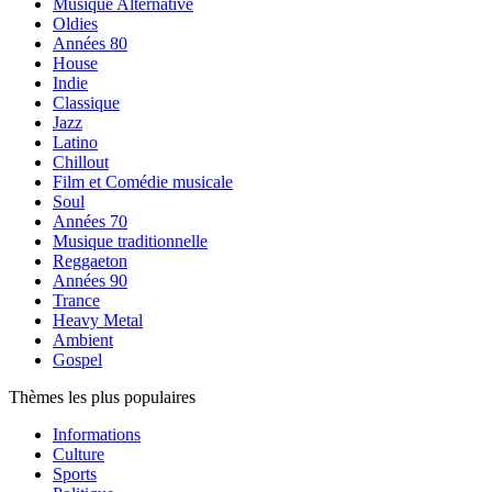
Musique Alternative
Oldies
Années 80
House
Indie
Classique
Jazz
Latino
Chillout
Film et Comédie musicale
Soul
Années 70
Musique traditionnelle
Reggaeton
Années 90
Trance
Heavy Metal
Ambient
Gospel
Thèmes les plus populaires
Informations
Culture
Sports