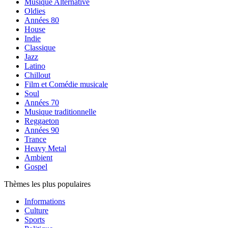
Musique Alternative
Oldies
Années 80
House
Indie
Classique
Jazz
Latino
Chillout
Film et Comédie musicale
Soul
Années 70
Musique traditionnelle
Reggaeton
Années 90
Trance
Heavy Metal
Ambient
Gospel
Thèmes les plus populaires
Informations
Culture
Sports