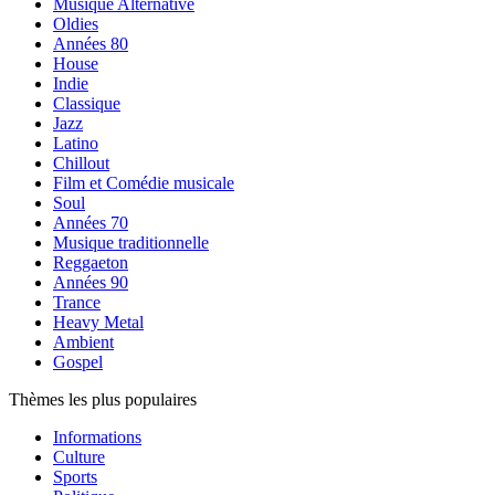
Musique Alternative
Oldies
Années 80
House
Indie
Classique
Jazz
Latino
Chillout
Film et Comédie musicale
Soul
Années 70
Musique traditionnelle
Reggaeton
Années 90
Trance
Heavy Metal
Ambient
Gospel
Thèmes les plus populaires
Informations
Culture
Sports