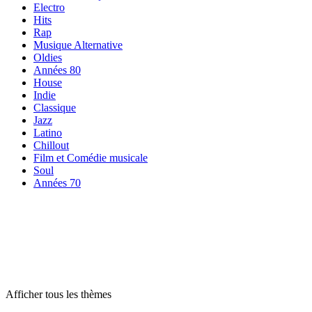
Electro
Hits
Rap
Musique Alternative
Oldies
Années 80
House
Indie
Classique
Jazz
Latino
Chillout
Film et Comédie musicale
Soul
Années 70
Radios par
thème
Radios par
thème
Radios par
thème
Afficher tous les thèmes