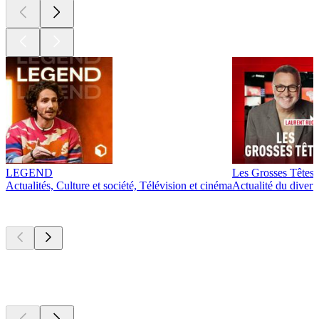
LEGEND
Les Grosses Têtes
Actualités, Culture et société, Télévision et cinéma
Actualité du diver
Actuellement
populaire
Actuellement
populaire
Actuellement
populaire