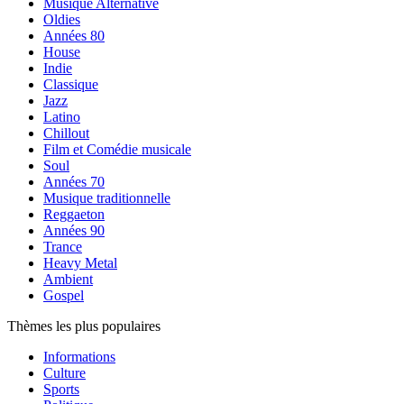
Musique Alternative
Oldies
Années 80
House
Indie
Classique
Jazz
Latino
Chillout
Film et Comédie musicale
Soul
Années 70
Musique traditionnelle
Reggaeton
Années 90
Trance
Heavy Metal
Ambient
Gospel
Thèmes les plus populaires
Informations
Culture
Sports