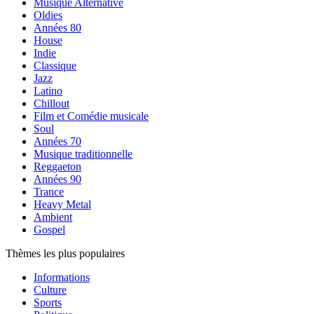
Musique Alternative
Oldies
Années 80
House
Indie
Classique
Jazz
Latino
Chillout
Film et Comédie musicale
Soul
Années 70
Musique traditionnelle
Reggaeton
Années 90
Trance
Heavy Metal
Ambient
Gospel
Thèmes les plus populaires
Informations
Culture
Sports