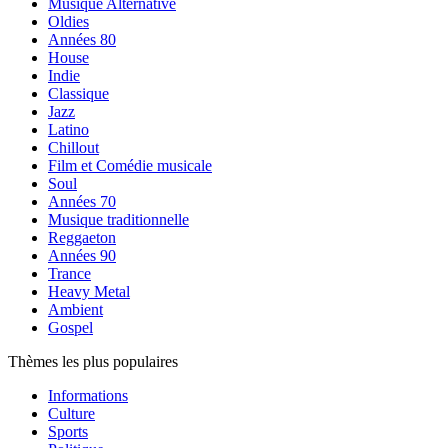
Musique Alternative
Oldies
Années 80
House
Indie
Classique
Jazz
Latino
Chillout
Film et Comédie musicale
Soul
Années 70
Musique traditionnelle
Reggaeton
Années 90
Trance
Heavy Metal
Ambient
Gospel
Thèmes les plus populaires
Informations
Culture
Sports