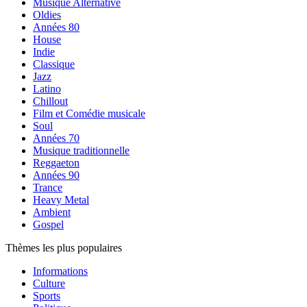
Musique Alternative
Oldies
Années 80
House
Indie
Classique
Jazz
Latino
Chillout
Film et Comédie musicale
Soul
Années 70
Musique traditionnelle
Reggaeton
Années 90
Trance
Heavy Metal
Ambient
Gospel
Thèmes les plus populaires
Informations
Culture
Sports