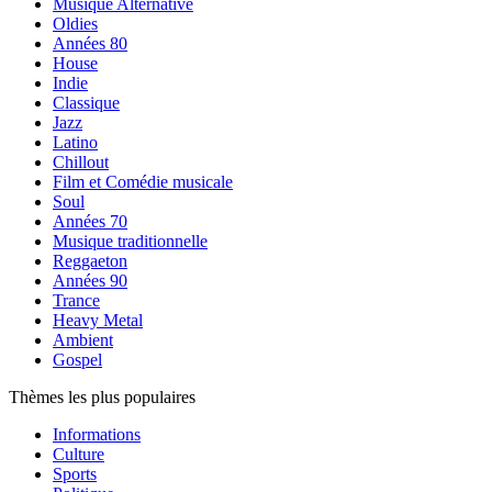
Musique Alternative
Oldies
Années 80
House
Indie
Classique
Jazz
Latino
Chillout
Film et Comédie musicale
Soul
Années 70
Musique traditionnelle
Reggaeton
Années 90
Trance
Heavy Metal
Ambient
Gospel
Thèmes les plus populaires
Informations
Culture
Sports